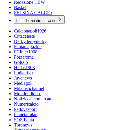
Redazione TBW
Basket
FELSINA CALCIO
I siti del nostro network
Calcionapoli1926
Cittaceleste
Derbyderbyderby
Fantamagazine
FCInter1908
Forzaroma
Golssip
Hellas1903
Ilmilanista
Juvenews
Mediagol
Milanistichannel
Mondoudinese
Notiziecalciomercato
Numericalcio
Padovasport
Pianetamilan
SOS Fanta
Toronews