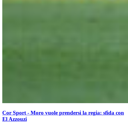
Cor Sport - Moro vuole prendersi la regia: sfida con
El Azzouzi