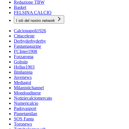
Redazione TBW
Basket
FELSINA CALCIO
I siti del nostro network
Calcionapoli1926
Cittaceleste
Derbyderbyderby
Fantamagazine
FCInter1908
Forzaroma
Golssip
Hellas1903
Ilmilanista
Juvenews
Mediagol
Milanistichannel
Mondoudinese
Notiziecalciomercato
Numericalcio
Padovasport
Pianetamilan
SOS Fanta
Toronews