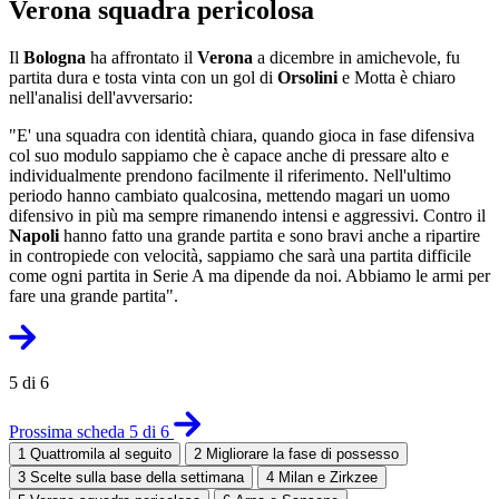
Verona squadra pericolosa
Il
Bologna
ha affrontato il
Verona
a dicembre in amichevole, fu
partita dura e tosta vinta con un gol di
Orsolini
e Motta è chiaro
nell'analisi dell'avversario:
"E' una squadra con identità chiara, quando gioca in fase difensiva
col suo modulo sappiamo che è capace anche di pressare alto e
individualmente prendono facilmente il riferimento. Nell'ultimo
periodo hanno cambiato qualcosina, mettendo magari un uomo
difensivo in più ma sempre rimanendo intensi e aggressivi. Contro il
Napoli
hanno fatto una grande partita e sono bravi anche a ripartire
in contropiede con velocità, sappiamo che sarà una partita difficile
come ogni partita in Serie A ma dipende da noi. Abbiamo le armi per
fare una grande partita".
5 di 6
Prossima scheda 5 di 6
1
Quattromila al seguito
2
Migliorare la fase di possesso
3
Scelte sulla base della settimana
4
Milan e Zirkzee