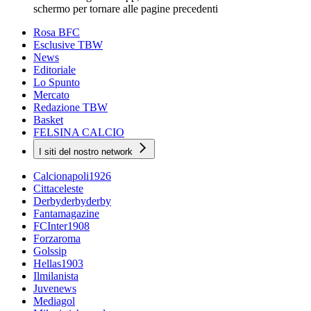
schermo per tornare alle pagine precedenti
Rosa BFC
Esclusive TBW
News
Editoriale
Lo Spunto
Mercato
Redazione TBW
Basket
FELSINA CALCIO
I siti del nostro network
Calcionapoli1926
Cittaceleste
Derbyderbyderby
Fantamagazine
FCInter1908
Forzaroma
Golssip
Hellas1903
Ilmilanista
Juvenews
Mediagol