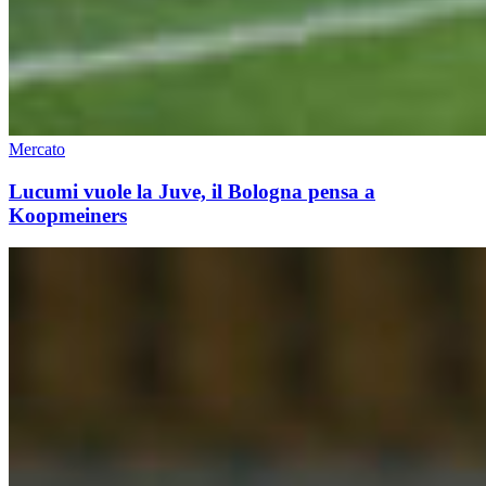
Mercato
Lucumi vuole la Juve, il Bologna pensa a
Koopmeiners