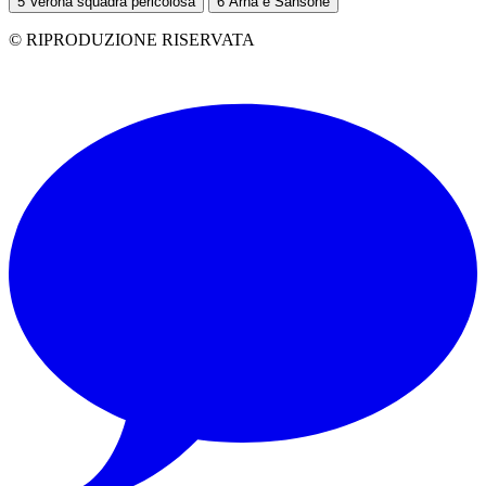
5
Verona squadra pericolosa
6
Arna e Sansone
© RIPRODUZIONE RISERVATA