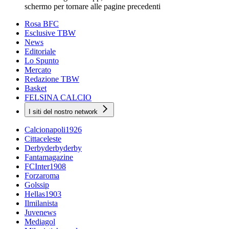
schermo per tornare alle pagine precedenti
Rosa BFC
Esclusive TBW
News
Editoriale
Lo Spunto
Mercato
Redazione TBW
Basket
FELSINA CALCIO
I siti del nostro network
Calcionapoli1926
Cittaceleste
Derbyderbyderby
Fantamagazine
FCInter1908
Forzaroma
Golssip
Hellas1903
Ilmilanista
Juvenews
Mediagol