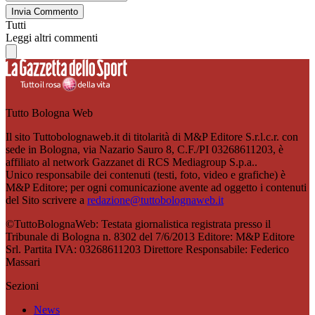
Invia Commento
Tutti
Leggi altri commenti
Tutto Bologna Web
Il sito Tuttobolognaweb.it di titolarità di M&P Editore S.r.l.c.r. con
sede in Bologna, via Nazario Sauro 8, C.F./PI 03268611203, è
affiliato al network Gazzanet di RCS Mediagroup S.p.a..
Unico responsabile dei contenuti (testi, foto, video e grafiche) è
M&P Editore; per ogni comunicazione avente ad oggetto i contenuti
del Sito scrivere a
redazione@tuttobolognaweb.it
©TuttoBolognaWeb: Testata giornalistica registrata presso il
Tribunale di Bologna n. 8302 del 7/6/2013 Editore: M&P Editore
Srl. Partita IVA: 03268611203 Direttore Responsabile: Federico
Massari
Sezioni
News