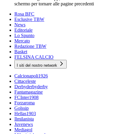
schermo per tornare alle pagine precedenti
Rosa BFC
Esclusive TBW
News
Editoriale
Lo Spunto
Mercato
Redazione TBW
Basket
FELSINA CALCIO
I siti del nostro network
Calcionapoli1926
Cittaceleste
Derbyderbyderby
Fantamagazine
FCInter1908
Forzaroma
Golssip
Hellas1903
Ilmilanista
Juvenews
Mediagol