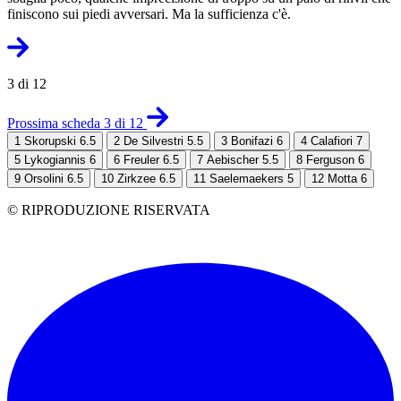
finiscono sui piedi avversari. Ma la sufficienza c'è.
3 di 12
Prossima scheda 3 di 12
1
Skorupski 6.5
2
De Silvestri 5.5
3
Bonifazi 6
4
Calafiori 7
5
Lykogiannis 6
6
Freuler 6.5
7
Aebischer 5.5
8
Ferguson 6
9
Orsolini 6.5
10
Zirkzee 6.5
11
Saelemaekers 5
12
Motta 6
© RIPRODUZIONE RISERVATA