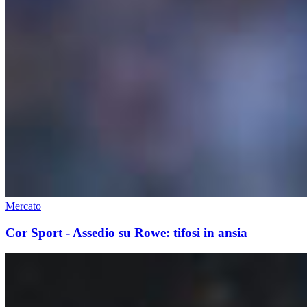
Mercato
Cor Sport - Assedio su Rowe: tifosi in ansia