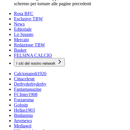
schermo per tornare alle pagine precedenti
Rosa BFC
Esclusive TBW
News
Editoriale
Lo Spunto
Mercato
Redazione TBW
Basket
FELSINA CALCIO
I siti del nostro network
Calcionapoli1926
Cittaceleste
Derbyderbyderby
Fantamagazine
FCInter1908
Forzaroma
Golssip
Hellas1903
Ilmilanista
Juvenews
Mediagol