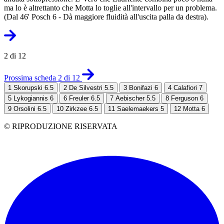
ma lo è altrettanto che Motta lo toglie all'intervallo per un problema.
(Dal 46' Posch 6 - Dà maggiore fluidità all'uscita palla da destra).
2 di 12
Prossima scheda 2 di 12
1
Skorupski 6.5
2
De Silvestri 5.5
3
Bonifazi 6
4
Calafiori 7
5
Lykogiannis 6
6
Freuler 6.5
7
Aebischer 5.5
8
Ferguson 6
9
Orsolini 6.5
10
Zirkzee 6.5
11
Saelemaekers 5
12
Motta 6
© RIPRODUZIONE RISERVATA