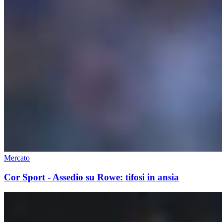
Mercato
Cor Sport - Assedio su Rowe: tifosi in ansia