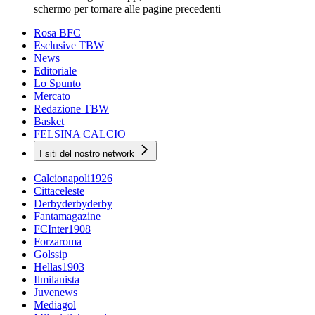
schermo per tornare alle pagine precedenti
Rosa BFC
Esclusive TBW
News
Editoriale
Lo Spunto
Mercato
Redazione TBW
Basket
FELSINA CALCIO
I siti del nostro network
Calcionapoli1926
Cittaceleste
Derbyderbyderby
Fantamagazine
FCInter1908
Forzaroma
Golssip
Hellas1903
Ilmilanista
Juvenews
Mediagol