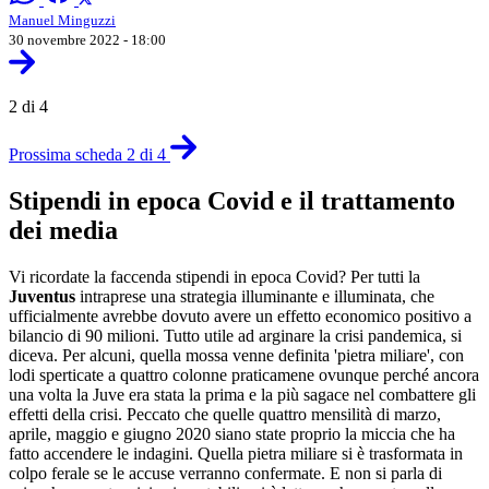
Manuel Minguzzi
30 novembre 2022 - 18:00
2 di 4
Prossima scheda 2 di 4
Stipendi in epoca Covid e il trattamento
dei media
Vi ricordate la faccenda stipendi in epoca Covid? Per tutti la
Juventus
intraprese una strategia illuminante e illuminata, che
ufficialmente avrebbe dovuto avere un effetto economico positivo a
bilancio di 90 milioni. Tutto utile ad arginare la crisi pandemica, si
diceva. Per alcuni, quella mossa venne definita 'pietra miliare', con
lodi sperticate a quattro colonne praticamene ovunque perché ancora
una volta la Juve era stata la prima e la più sagace nel combattere gli
effetti della crisi. Peccato che quelle quattro mensilità di marzo,
aprile, maggio e giugno 2020 siano state proprio la miccia che ha
fatto accendere le indagini. Quella pietra miliare si è trasformata in
colpo ferale se le accuse verranno confermate. E non si parla di