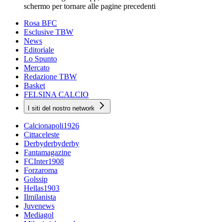
schermo per tornare alle pagine precedenti
Rosa BFC
Esclusive TBW
News
Editoriale
Lo Spunto
Mercato
Redazione TBW
Basket
FELSINA CALCIO
I siti del nostro network
Calcionapoli1926
Cittaceleste
Derbyderbyderby
Fantamagazine
FCInter1908
Forzaroma
Golssip
Hellas1903
Ilmilanista
Juvenews
Mediagol