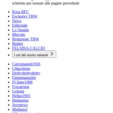
schermo per tornare alle pagine precedenti
Rosa BFC
Esclusive TBW
News
Editoriale
Lo Spunto
Mercato
Redazione TBW
Basket
FELSINA CALCIO
I siti del nostro network
Calcionapoli1926
Cittaceleste
Derbyderbyderby
Fantamagazine
FCInter1908
Forzaroma
Golssip
Hellas1903
Ilmilanista
Juvenews
Mediagol