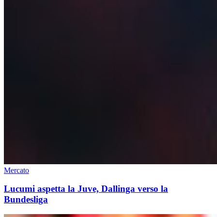
Mercato
Lucumi aspetta la Juve, Dallinga verso la
Bundesliga