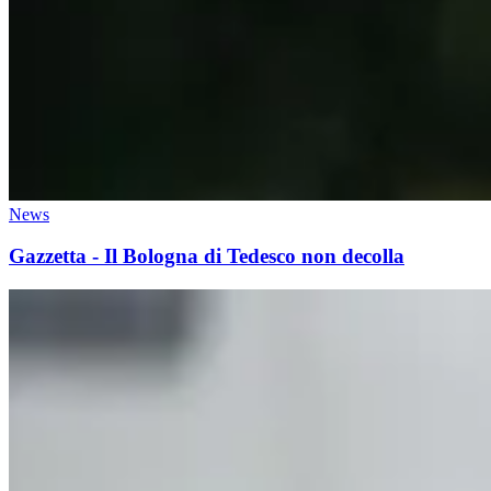
News
Gazzetta - Il Bologna di Tedesco non decolla