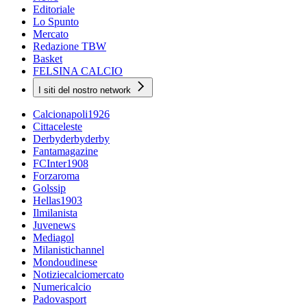
Editoriale
Lo Spunto
Mercato
Redazione TBW
Basket
FELSINA CALCIO
I siti del nostro network
Calcionapoli1926
Cittaceleste
Derbyderbyderby
Fantamagazine
FCInter1908
Forzaroma
Golssip
Hellas1903
Ilmilanista
Juvenews
Mediagol
Milanistichannel
Mondoudinese
Notiziecalciomercato
Numericalcio
Padovasport