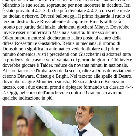
bilancino le sue scelte, soprattutto per non incorrere in ricadute. Ieri
è stato provato il 4-2-3-1, che può diventare 4-4-2, con scelte miste
tra titolari e riserve. Diversi ballottaggi. Il primo riguarda il ruolo di
terzino destro dove Rossi attende di capire se Emil Krafth sarà
pronto per partire dall'inizio, altrimenti giocherà Mbaye. Dovrebbe
invece esser riconfermato Masina a sinistra. In mezzo sicuro
Oikonomou, mentre si giocheranno l'altro posto al centro della
difesa Rossettini e Gastaldello. Rebus in mediana, il ritorno di
Donsah non significa in automatico vederlo titolare dal primo
minuto domenica, visti i precedenti con Giaccherini si adotterà tutta
la prudenza del caso e verrà valutato di giorno in giorno. Chi invece
dovrebbe giocare è Taider, reduce da novanta minuti in nazionale.
Al suo fianco c'è l'imbarazzo della scelta, oltre a Donsah ovviamente
ci sono Diawara, Crisetig e Brighi. Nel terzetto alle spalle di Destro,
dovrebbero agire Mounier a sinistra, Rizzo a destra e Brienza in
mezzo, con i due esterni pronti a ripiegare formando un classico 4-4-
2. Oggi, nel corso dell'amichevole contro il Granamica avremo
qualche indicazione in più.