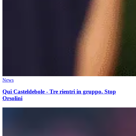
News
Qui Casteldebole - Tre rientri in gruppo. Stop
Orsolini