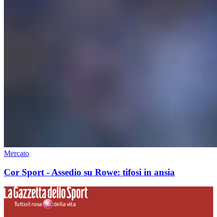
Mercato
Cor Sport - Assedio su Rowe: tifosi in ansia