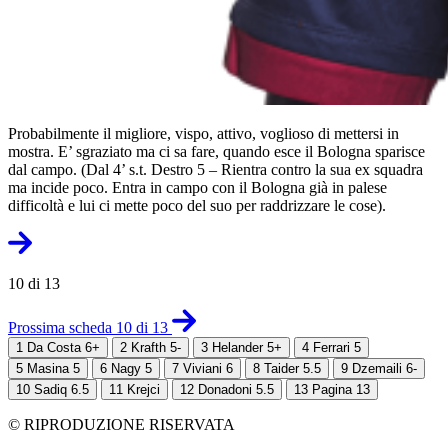
Probabilmente il migliore, vispo, attivo, voglioso di mettersi in
mostra. E’ sgraziato ma ci sa fare, quando esce il Bologna sparisce
dal campo. (Dal 4’ s.t. Destro 5 – Rientra contro la sua ex squadra
ma incide poco. Entra in campo con il Bologna già in palese
difficoltà e lui ci mette poco del suo per raddrizzare le cose).
10 di 13
Prossima scheda 10 di 13
1
Da Costa 6+
2
Krafth 5-
3
Helander 5+
4
Ferrari 5
5
Masina 5
6
Nagy 5
7
Viviani 6
8
Taider 5.5
9
Dzemaili 6-
10
Sadiq 6.5
11
Krejci
12
Donadoni 5.5
13
Pagina 13
© RIPRODUZIONE RISERVATA