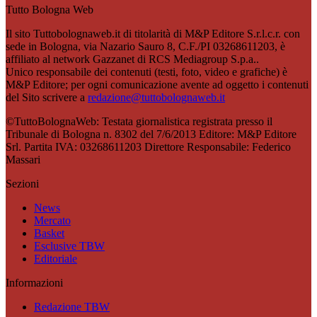
Tutto Bologna Web
Il sito Tuttobolognaweb.it di titolarità di M&P Editore S.r.l.c.r. con
sede in Bologna, via Nazario Sauro 8, C.F./PI 03268611203, è
affiliato al network Gazzanet di RCS Mediagroup S.p.a..
Unico responsabile dei contenuti (testi, foto, video e grafiche) è
M&P Editore; per ogni comunicazione avente ad oggetto i contenuti
del Sito scrivere a
redazione@tuttobolognaweb.it
©TuttoBolognaWeb: Testata giornalistica registrata presso il
Tribunale di Bologna n. 8302 del 7/6/2013 Editore: M&P Editore
Srl. Partita IVA: 03268611203 Direttore Responsabile: Federico
Massari
Sezioni
News
Mercato
Basket
Esclusive TBW
Editoriale
Informazioni
Redazione TBW