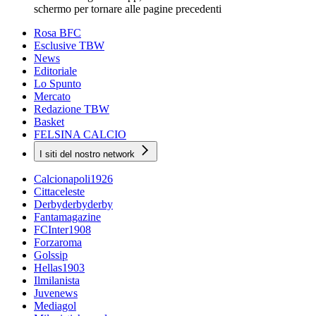
schermo per tornare alle pagine precedenti
Rosa BFC
Esclusive TBW
News
Editoriale
Lo Spunto
Mercato
Redazione TBW
Basket
FELSINA CALCIO
I siti del nostro network
Calcionapoli1926
Cittaceleste
Derbyderbyderby
Fantamagazine
FCInter1908
Forzaroma
Golssip
Hellas1903
Ilmilanista
Juvenews
Mediagol