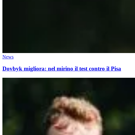
News
Dovbyk migliora: nel mirino il test contro il Pisa