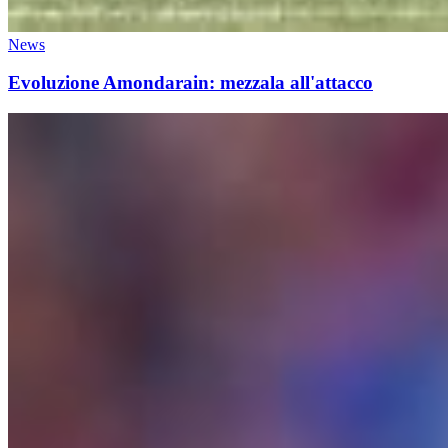
News
Evoluzione Amondarain: mezzala all'attacco