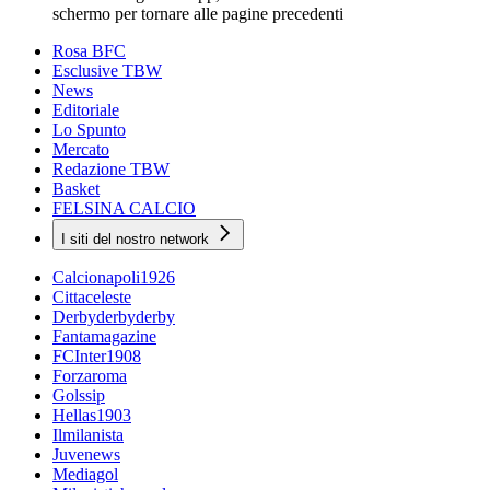
schermo per tornare alle pagine precedenti
Rosa BFC
Esclusive TBW
News
Editoriale
Lo Spunto
Mercato
Redazione TBW
Basket
FELSINA CALCIO
I siti del nostro network
Calcionapoli1926
Cittaceleste
Derbyderbyderby
Fantamagazine
FCInter1908
Forzaroma
Golssip
Hellas1903
Ilmilanista
Juvenews
Mediagol