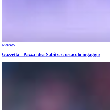
Mercato
Gazzetta - Pazza idea Sabitzer: ostacolo ingaggio