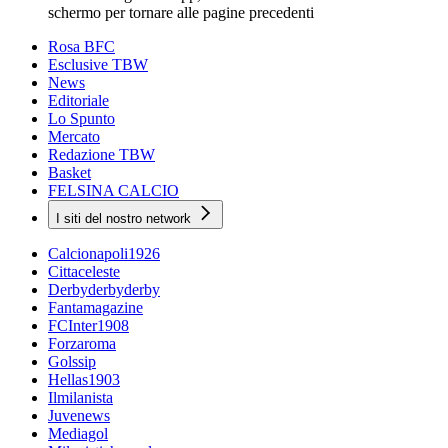
schermo per tornare alle pagine precedenti
Rosa BFC
Esclusive TBW
News
Editoriale
Lo Spunto
Mercato
Redazione TBW
Basket
FELSINA CALCIO
I siti del nostro network
Calcionapoli1926
Cittaceleste
Derbyderbyderby
Fantamagazine
FCInter1908
Forzaroma
Golssip
Hellas1903
Ilmilanista
Juvenews
Mediagol