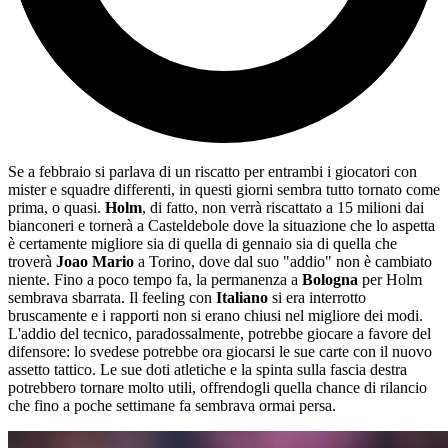
Se a febbraio si parlava di un riscatto per entrambi i giocatori con
mister e squadre differenti, in questi giorni sembra tutto tornato come
prima, o quasi.
Holm
, di fatto, non verrà riscattato a 15 milioni dai
bianconeri e tornerà a Casteldebole dove la situazione che lo aspetta
è certamente migliore sia di quella di gennaio sia di quella che
troverà
Joao Mario
a Torino, dove dal suo "addio" non è cambiato
niente.
Fino a poco tempo fa,
la permanenza a
Bologna
per Holm
sembrava sbarrata.
Il feeling con
Italiano
si era interrotto
bruscamente e i rapporti non si erano chiusi nel migliore dei modi.
L'addio del tecnico,
paradossalmente,
potrebbe giocare a favore del
difensore:
lo svedese potrebbe ora giocarsi le sue carte con il nuovo
assetto tattico.
Le sue doti atletiche e la spinta sulla fascia destra
potrebbero tornare molto utili,
offrendogli quella chance di rilancio
che fino a poche settimane fa sembrava ormai persa.