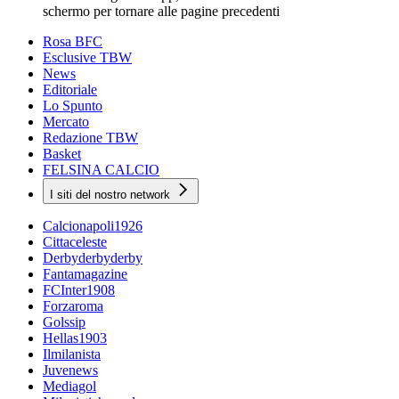
schermo per tornare alle pagine precedenti
Rosa BFC
Esclusive TBW
News
Editoriale
Lo Spunto
Mercato
Redazione TBW
Basket
FELSINA CALCIO
I siti del nostro network
Calcionapoli1926
Cittaceleste
Derbyderbyderby
Fantamagazine
FCInter1908
Forzaroma
Golssip
Hellas1903
Ilmilanista
Juvenews
Mediagol