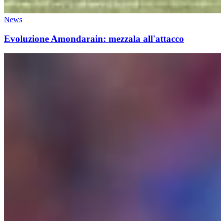
News
Evoluzione Amondarain: mezzala all'attacco