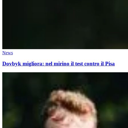
News
Dovbyk migliora: nel mirino il test contro il Pisa