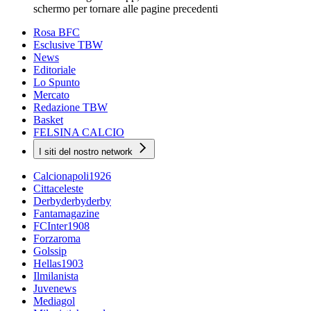
schermo per tornare alle pagine precedenti
Rosa BFC
Esclusive TBW
News
Editoriale
Lo Spunto
Mercato
Redazione TBW
Basket
FELSINA CALCIO
I siti del nostro network
Calcionapoli1926
Cittaceleste
Derbyderbyderby
Fantamagazine
FCInter1908
Forzaroma
Golssip
Hellas1903
Ilmilanista
Juvenews
Mediagol