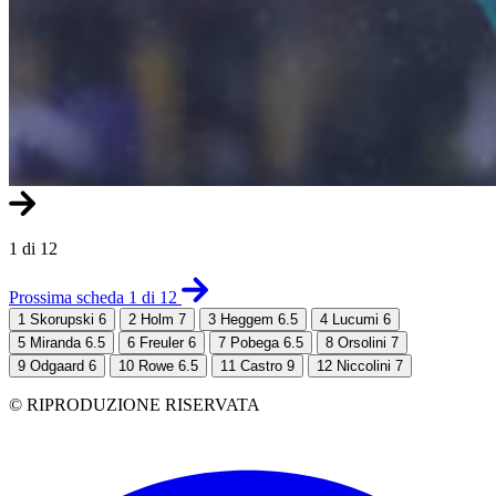
1 di 12
Prossima scheda 1 di 12
1
Skorupski 6
2
Holm 7
3
Heggem 6.5
4
Lucumi 6
5
Miranda 6.5
6
Freuler 6
7
Pobega 6.5
8
Orsolini 7
9
Odgaard 6
10
Rowe 6.5
11
Castro 9
12
Niccolini 7
© RIPRODUZIONE RISERVATA