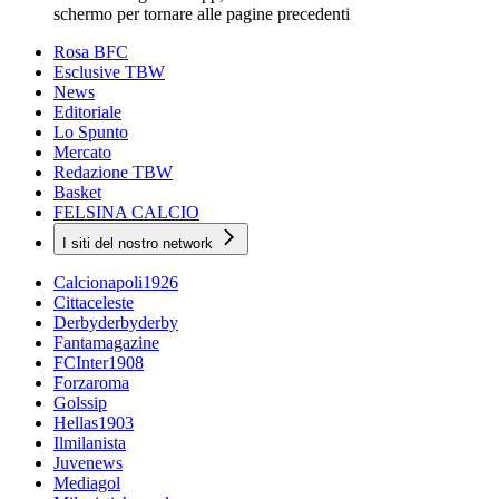
schermo per tornare alle pagine precedenti
Rosa BFC
Esclusive TBW
News
Editoriale
Lo Spunto
Mercato
Redazione TBW
Basket
FELSINA CALCIO
I siti del nostro network
Calcionapoli1926
Cittaceleste
Derbyderbyderby
Fantamagazine
FCInter1908
Forzaroma
Golssip
Hellas1903
Ilmilanista
Juvenews
Mediagol