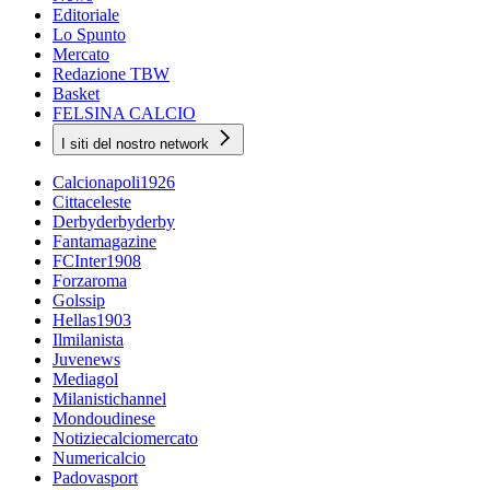
Editoriale
Lo Spunto
Mercato
Redazione TBW
Basket
FELSINA CALCIO
I siti del nostro network
Calcionapoli1926
Cittaceleste
Derbyderbyderby
Fantamagazine
FCInter1908
Forzaroma
Golssip
Hellas1903
Ilmilanista
Juvenews
Mediagol
Milanistichannel
Mondoudinese
Notiziecalciomercato
Numericalcio
Padovasport