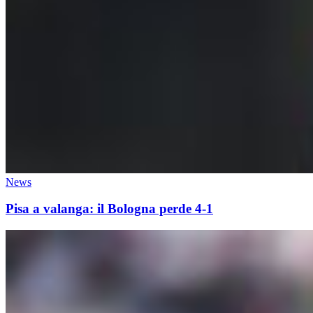
News
Pisa a valanga: il Bologna perde 4-1