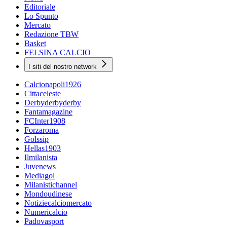
Editoriale
Lo Spunto
Mercato
Redazione TBW
Basket
FELSINA CALCIO
I siti del nostro network
Calcionapoli1926
Cittaceleste
Derbyderbyderby
Fantamagazine
FCInter1908
Forzaroma
Golssip
Hellas1903
Ilmilanista
Juvenews
Mediagol
Milanistichannel
Mondoudinese
Notiziecalciomercato
Numericalcio
Padovasport