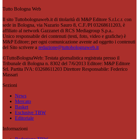
Tutto Bologna Web
Il sito Tuttobolognaweb.it di titolarità di M&P Editore S.r.l.c.r. con
sede in Bologna, via Nazario Sauro 8, C.F./PI 03268611203, è
affiliato al network Gazzanet di RCS Mediagroup S.p.a..
Unico responsabile dei contenuti (testi, foto, video e grafiche) è
M&P Editore; per ogni comunicazione avente ad oggetto i contenuti
del Sito scrivere a
redazione@tuttobolognaweb.it
©TuttoBolognaWeb: Testata giornalistica registrata presso il
Tribunale di Bologna n. 8302 del 7/6/2013 Editore: M&P Editore
Srl. Partita IVA: 03268611203 Direttore Responsabile: Federico
Massari
Sezioni
News
Mercato
Basket
Esclusive TBW
Editoriale
Informazioni