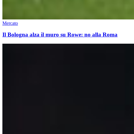
Mercato
Il Bologna alza il muro su Rowe: no alla Roma