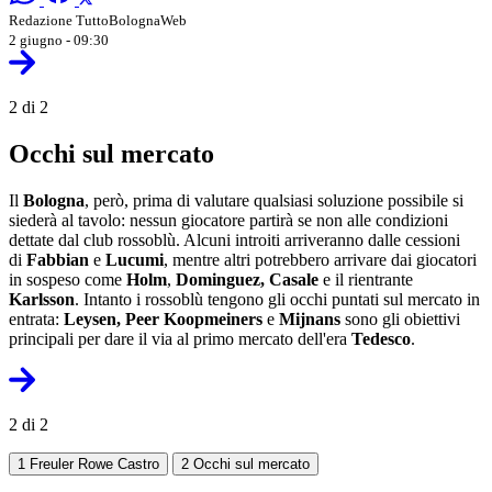
Redazione TuttoBolognaWeb
2 giugno - 09:30
2 di 2
Occhi sul mercato
Il
Bologna
, però, prima di valutare qualsiasi soluzione possibile si
siederà al tavolo: nessun giocatore partirà se non alle condizioni
dettate dal club rossoblù. Alcuni introiti arriveranno dalle cessioni
di
Fabbian
e
Lucumi
, mentre altri potrebbero arrivare dai giocatori
in sospeso come
Holm
,
Dominguez, Casale
e il rientrante
Karlsson
. Intanto i rossoblù tengono gli occhi puntati sul mercato in
entrata:
Leysen, Peer Koopmeiners
e
Mijnans
sono gli obiettivi
principali per dare il via al primo mercato dell'era
Tedesco
.
2 di 2
1
Freuler Rowe Castro
2
Occhi sul mercato