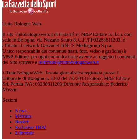
Tutto Bologna Web
Il sito Tuttobolognaweb.it di titolarità di M&P Editore S.r.l.c.r. con
sede in Bologna, via Nazario Sauro 8, C.F./PI 03268611203, è
affiliato al network Gazzanet di RCS Mediagroup S.p.a..
Unico responsabile dei contenuti (testi, foto, video e grafiche) è
M&P Editore; per ogni comunicazione avente ad oggetto i contenuti
del Sito scrivere a
redazione@tuttobolognaweb.it
©TuttoBolognaWeb: Testata giornalistica registrata presso il
Tribunale di Bologna n. 8302 del 7/6/2013 Editore: M&P Editore
Srl. Partita IVA: 03268611203 Direttore Responsabile: Federico
Massari
Sezioni
News
Mercato
Basket
Esclusive TBW
Editoriale