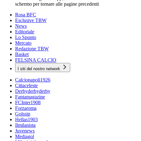
schermo per tornare alle pagine precedenti
Rosa BFC
Esclusive TBW
News
Editoriale
Lo Spunto
Mercato
Redazione TBW
Basket
FELSINA CALCIO
I siti del nostro network
Calcionapoli1926
Cittaceleste
Derbyderbyderby
Fantamagazine
FCInter1908
Forzaroma
Golssip
Hellas1903
Ilmilanista
Juvenews
Mediagol