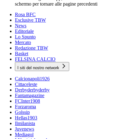
schermo per tornare alle pagine precedenti
Rosa BFC
Esclusive TBW
News
Editoriale
Lo Spunto
Mercato
Redazione TBW
Basket
FELSINA CALCIO
I siti del nostro network
Calcionapoli1926
Cittaceleste
Derbyderbyderby
Fantamagazine
FCInter1908
Forzaroma
Golssip
Hellas1903
Ilmilanista
Juvenews
Mediagol