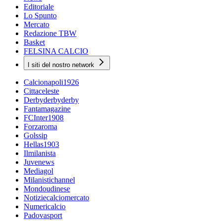
Editoriale
Lo Spunto
Mercato
Redazione TBW
Basket
FELSINA CALCIO
I siti del nostro network
Calcionapoli1926
Cittaceleste
Derbyderbyderby
Fantamagazine
FCInter1908
Forzaroma
Golssip
Hellas1903
Ilmilanista
Juvenews
Mediagol
Milanistichannel
Mondoudinese
Notiziecalciomercato
Numericalcio
Padovasport