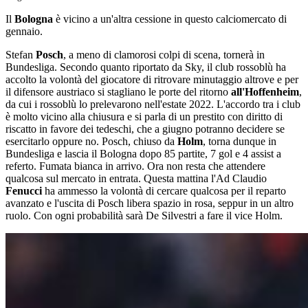
Il
Bologna
è vicino a un'altra cessione in questo calciomercato di
gennaio.
Stefan
Posch
, a meno di clamorosi colpi di scena, tornerà in
Bundesliga. Secondo quanto riportato da Sky, il club rossoblù ha
accolto la volontà del giocatore di ritrovare minutaggio altrove e per
il difensore austriaco si stagliano le porte del ritorno
all'Hoffenheim
,
da cui i rossoblù lo prelevarono nell'estate 2022. L'accordo tra i club
è molto vicino alla chiusura e si parla di un prestito con diritto di
riscatto in favore dei tedeschi, che a giugno potranno decidere se
esercitarlo oppure no. Posch, chiuso da
Holm
, torna dunque in
Bundesliga e lascia il Bologna dopo 85 partite, 7 gol e 4 assist a
referto. Fumata bianca in arrivo. Ora non resta che attendere
qualcosa sul mercato in entrata. Questa mattina l'Ad Claudio
Fenucci
ha ammesso la volontà di cercare qualcosa per il reparto
avanzato e l'uscita di Posch libera spazio in rosa, seppur in un altro
ruolo. Con ogni probabilità sarà De Silvestri a fare il vice Holm.