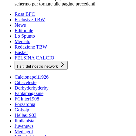
schermo per tornare alle pagine precedenti
Rosa BFC
Esclusive TBW
News
Editoriale
Lo Spunto
Mercato
Redazione TBW
Basket
FELSINA CALCIO
I siti del nostro network
Calcionapoli1926
Cittaceleste
Derbyderbyderby
Fantamagazine
FCInter1908
Forzaroma
Golssip
Hellas1903
Ilmilanista
Juvenews
Mediagol