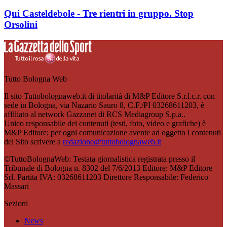
Qui Casteldebole - Tre rientri in gruppo. Stop
Orsolini
Tutto Bologna Web
Il sito Tuttobolognaweb.it di titolarità di M&P Editore S.r.l.c.r. con
sede in Bologna, via Nazario Sauro 8, C.F./PI 03268611203, è
affiliato al network Gazzanet di RCS Mediagroup S.p.a..
Unico responsabile dei contenuti (testi, foto, video e grafiche) è
M&P Editore; per ogni comunicazione avente ad oggetto i contenuti
del Sito scrivere a
redazione@tuttobolognaweb.it
©TuttoBolognaWeb: Testata giornalistica registrata presso il
Tribunale di Bologna n. 8302 del 7/6/2013 Editore: M&P Editore
Srl. Partita IVA: 03268611203 Direttore Responsabile: Federico
Massari
Sezioni
News