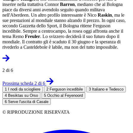
inserire nella trattativa Connor
Barron
, mediano che al Bologna
piace da diversi anni avendolo seguito quando militava
nell'Aberdeen. Un altro profilo interessante è Nico
Raskin
, ma le
sue prestazioni al mondiale stanno alzando il prezzo. In ogni caso,
secondo Gazzetta dello Sport, il Bologna ritiene Ferguson
incedibile. Sempre a centrocampo, la rosea oggi affronta anche il
tema Remo
Freuler
. Lo svizzero deciderà il suo futuro dopo il
mondiale. Il contratto gli è scaduto il 30 giugno e la speranza di
rivederlo a Casteldebole è labile, ma non del tutto impossibile.
2 di 6
Prossima scheda 2 di 6
1
I nodi da sciogliere
2
Ferguson incedibile
3
Italiano e Tedesco
4
Besiktas su Orso
5
Occhio al Feyenoord
6
Serve l'uscita di Casale
© RIPRODUZIONE RISERVATA