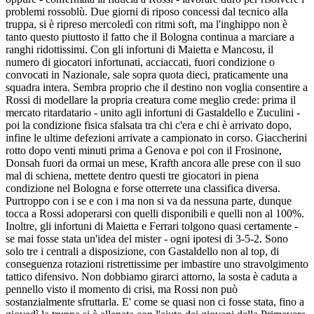
problemi rossoblù. Due giorni di riposo concessi dal tecnico alla
truppa, si è ripreso mercoledì con ritmi soft, ma l'inghippo non è
tanto questo piuttosto il fatto che il Bologna continua a marciare a
ranghi ridottissimi. Con gli infortuni di Maietta e Mancosu, il
numero di giocatori infortunati, acciaccati, fuori condizione o
convocati in Nazionale, sale sopra quota dieci, praticamente una
squadra intera. Sembra proprio che il destino non voglia consentire a
Rossi di modellare la propria creatura come meglio crede: prima il
mercato ritardatario - unito agli infortuni di Gastaldello e Zuculini -
poi la condizione fisica sfalsata tra chi c'era e chi è arrivato dopo,
infine le ultime defezioni arrivate a campionato in corso. Giaccherini
rotto dopo venti minuti prima a Genova e poi con il Frosinone,
Donsah fuori da ormai un mese, Krafth ancora alle prese con il suo
mal di schiena, mettete dentro questi tre giocatori in piena
condizione nel Bologna e forse otterrete una classifica diversa.
Purtroppo con i se e con i ma non si va da nessuna parte, dunque
tocca a Rossi adoperarsi con quelli disponibili e quelli non al 100%.
Inoltre, gli infortuni di Maietta e Ferrari tolgono quasi certamente -
se mai fosse stata un'idea del mister - ogni ipotesi di 3-5-2. Sono
solo tre i centrali a disposizione, con Gastaldello non al top, di
conseguenza rotazioni ristrettissime per imbastire uno stravolgimento
tattico difensivo. Non dobbiamo girarci attorno, la sosta è caduta a
pennello visto il momento di crisi, ma Rossi non può
sostanzialmente sfruttarla. E' come se quasi non ci fosse stata, fino a