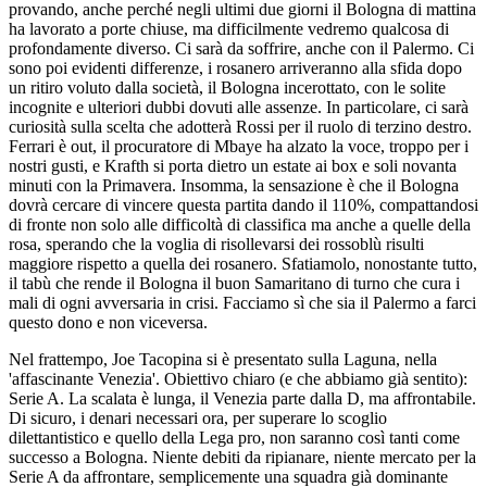
provando, anche perché negli ultimi due giorni il Bologna di mattina
ha lavorato a porte chiuse, ma difficilmente vedremo qualcosa di
profondamente diverso. Ci sarà da soffrire, anche con il Palermo. Ci
sono poi evidenti differenze, i rosanero arriveranno alla sfida dopo
un ritiro voluto dalla società, il Bologna incerottato, con le solite
incognite e ulteriori dubbi dovuti alle assenze. In particolare, ci sarà
curiosità sulla scelta che adotterà Rossi per il ruolo di terzino destro.
Ferrari è out, il procuratore di Mbaye ha alzato la voce, troppo per i
nostri gusti, e Krafth si porta dietro un estate ai box e soli novanta
minuti con la Primavera. Insomma, la sensazione è che il Bologna
dovrà cercare di vincere questa partita dando il 110%, compattandosi
di fronte non solo alle difficoltà di classifica ma anche a quelle della
rosa, sperando che la voglia di risollevarsi dei rossoblù risulti
maggiore rispetto a quella dei rosanero. Sfatiamolo, nonostante tutto,
il tabù che rende il Bologna il buon Samaritano di turno che cura i
mali di ogni avversaria in crisi. Facciamo sì che sia il Palermo a farci
questo dono e non viceversa.
Nel frattempo, Joe Tacopina si è presentato sulla Laguna, nella
'affascinante Venezia'. Obiettivo chiaro (e che abbiamo già sentito):
Serie A. La scalata è lunga, il Venezia parte dalla D, ma affrontabile.
Di sicuro, i denari necessari ora, per superare lo scoglio
dilettantistico e quello della Lega pro, non saranno così tanti come
successo a Bologna. Niente debiti da ripianare, niente mercato per la
Serie A da affrontare, semplicemente una squadra già dominante