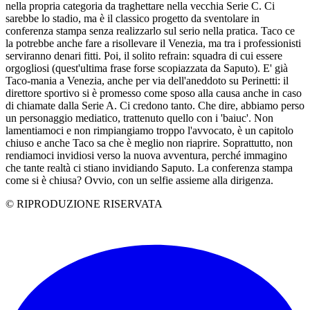
nella propria categoria da traghettare nella vecchia Serie C. Ci
sarebbe lo stadio, ma è il classico progetto da sventolare in
conferenza stampa senza realizzarlo sul serio nella pratica. Taco ce
la potrebbe anche fare a risollevare il Venezia, ma tra i professionisti
serviranno denari fitti. Poi, il solito refrain: squadra di cui essere
orgogliosi (quest'ultima frase forse scopiazzata da Saputo). E' già
Taco-mania a Venezia, anche per via dell'aneddoto su Perinetti: il
direttore sportivo si è promesso come sposo alla causa anche in caso
di chiamate dalla Serie A. Ci credono tanto. Che dire, abbiamo perso
un personaggio mediatico, trattenuto quello con i 'baiuc'. Non
lamentiamoci e non rimpiangiamo troppo l'avvocato, è un capitolo
chiuso e anche Taco sa che è meglio non riaprire. Soprattutto, non
rendiamoci invidiosi verso la nuova avventura, perché immagino
che tante realtà ci stiano invidiando Saputo. La conferenza stampa
come si è chiusa? Ovvio, con un selfie assieme alla dirigenza.
© RIPRODUZIONE RISERVATA