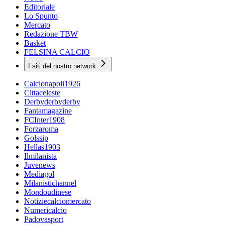
Editoriale
Lo Spunto
Mercato
Redazione TBW
Basket
FELSINA CALCIO
I siti del nostro network
Calcionapoli1926
Cittaceleste
Derbyderbyderby
Fantamagazine
FCInter1908
Forzaroma
Golssip
Hellas1903
Ilmilanista
Juvenews
Mediagol
Milanistichannel
Mondoudinese
Notiziecalciomercato
Numericalcio
Padovasport