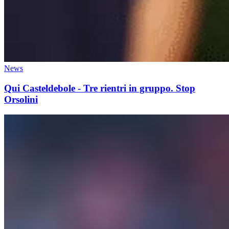
News
Qui Casteldebole - Tre rientri in gruppo. Stop
Orsolini