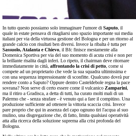
In tutto questo possiamo solo immaginare l'umore di
Saputo
, il
quale in estate pensava di ritagliarsi uno spazio importante sui media
italiani per via della virtuosa gestione del Bologna e per un ritorno al
grande calcio con risultati ben diversi. Invece la ribalta è tutta per
Sassuolo, Atalanta e Chievo
, il Bfc finisce mestamente alla
Domenica Sportiva per via del suo momento di acuta crisi e non per
la brillante risalita dagli inferi. Lo ripeto, il chairman deve ritornare
immediatamente in città,
affrontando la crisi di petto
, come si
compete ad un proprietario che vede la sua squadra ultimissima e
con una sequenza impressionante di sconfitte. Qualcuno dovrà pur
rendere conto a Saputo? Oppure dentro Casteldebole regna la pace
sovrana? Non serve di certo essere come il vulcanico
Zamparini
,
ma il ritiro a Gradisca, a detta di tutti, ha curato molti mali di un
Palermo che - senza strafare - è venuto qui a fare il compitino. Una
produzione sufficiente ad ottenere la vittoria scaccia crisi. Invece
pare proprio che qui in assenza del capo ognuno tiri l'acqua al suo
mulino, una disgregazione che, di fatto, limita qualsiasi operatività
atta alla ricerca della soluzione suprema alla crisi profonda del
Bologna.