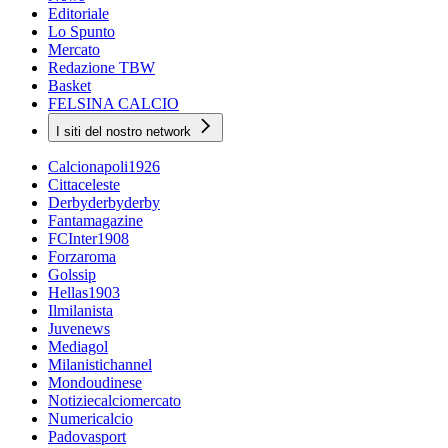
Editoriale
Lo Spunto
Mercato
Redazione TBW
Basket
FELSINA CALCIO
I siti del nostro network
Calcionapoli1926
Cittaceleste
Derbyderbyderby
Fantamagazine
FCInter1908
Forzaroma
Golssip
Hellas1903
Ilmilanista
Juvenews
Mediagol
Milanistichannel
Mondoudinese
Notiziecalciomercato
Numericalcio
Padovasport