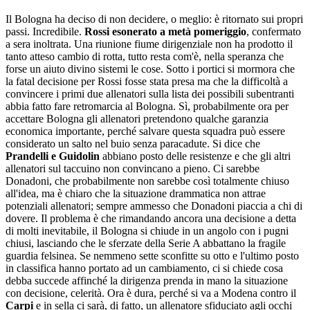
Il Bologna ha deciso di non decidere, o meglio: è ritornato sui propri
passi. Incredibile.
Rossi esonerato a metà pomeriggio
, confermato
a sera inoltrata. Una riunione fiume dirigenziale non ha prodotto il
tanto atteso cambio di rotta, tutto resta com'è, nella speranza che
forse un aiuto divino sistemi le cose. Sotto i portici si mormora che
la fatal decisione per Rossi fosse stata presa ma che la difficoltà a
convincere i primi due allenatori sulla lista dei possibili subentranti
abbia fatto fare retromarcia al Bologna. Sì, probabilmente ora per
accettare Bologna gli allenatori pretendono qualche garanzia
economica importante, perché salvare questa squadra può essere
considerato un salto nel buio senza paracadute. Si dice che
Prandelli e Guidolin
abbiano posto delle resistenze e che gli altri
allenatori sul taccuino non convincano a pieno. Ci sarebbe
Donadoni, che probabilmente non sarebbe così totalmente chiuso
all'idea, ma è chiaro che la situazione drammatica non attrae
potenziali allenatori; sempre ammesso che Donadoni piaccia a chi di
dovere. Il problema è che rimandando ancora una decisione a detta
di molti inevitabile, il Bologna si chiude in un angolo con i pugni
chiusi, lasciando che le sferzate della Serie A abbattano la fragile
guardia felsinea. Se nemmeno sette sconfitte su otto e l'ultimo posto
in classifica hanno portato ad un cambiamento, ci si chiede cosa
debba succede affinché la dirigenza prenda in mano la situazione
con decisione, celerità. Ora è dura, perché si va a Modena contro il
Carpi
e in sella ci sarà, di fatto, un allenatore sfiduciato agli occhi