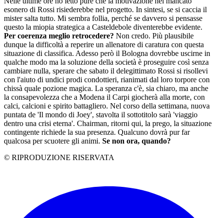
Nelle ultime ore ho letto pure che la motivazione nel mancato
esonero di Rossi risiederebbe nel progetto. In sintesi, se si caccia il
mister salta tutto. Mi sembra follia, perché se davvero si pensasse
questo la miopia strategica a Casteldebole diventerebbe evidente.
Per coerenza meglio retrocedere?
Non credo. Più plausibile
dunque la difficoltà a reperire un allenatore di caratura con questa
situazione di classifica. Adesso però il Bologna dovrebbe uscirne in
qualche modo ma la soluzione della società è proseguire così senza
cambiare nulla, sperare che sabato il delegittimato Rossi si risollevi
con l'aiuto di undici prodi condottieri, rianimati dal loro torpore con
chissà quale pozione magica. La speranza c'è, sia chiaro, ma anche
la consapevolezza che a Modena il Carpi giocherà alla morte, con
calci, calcioni e spirito battagliero. Nel corso della settimana, nuova
puntata de 'Il mondo di Joey', stavolta il sottotitolo sarà 'viaggio
dentro una crisi eterna'. Chairman, ritorni qui, la prego, la situazione
contingente richiede la sua presenza. Qualcuno dovrà pur far
qualcosa per scuotere gli animi.
Se non ora, quando?
© RIPRODUZIONE RISERVATA