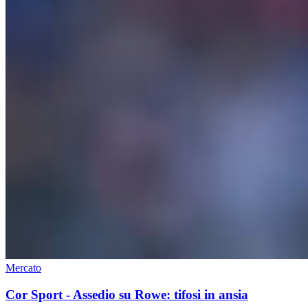
Mercato
Cor Sport - Assedio su Rowe: tifosi in ansia