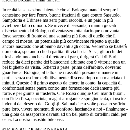
In realtà la sensazione latente è che al Bologna manchi sempre il
centesimo per fare l'euro, buone frazioni di gara contro Sassuolo,
Sampdoria e Udinese ma zero punti raccolti, e un paio in più
avrebbero fatto comodo. Se invece di sessanta, i minuti giocati
discretamente dal Bologna diventassero ottantacinque o novanta
forse saremo di fronte ad una squadra più forte di quello che il
campo ci mostra, un potenziale più convincente rispetto a quello
ancora nascosto che abbiamo davanti agli occhi. Vedremo se basterà
domenica, sperando che la partita fili via liscia. Si sa, gli occhi dei
tifosi andranno anche sul direttore di gara, dirigerà Celi di Bari,
reduce da dieci partite dei bianconeri arbitrate con 9 vittorie; non un
bel biglietto da visita. Scherzi a parte, prima dell'arbitro, dovremo
guardare al Bologna, al fatto che i rossoblù possano rimanere in
partita senza uscirne definitivamente di scena dopo una manciata di
minuti. Questo è il primo aspetto da tenere in conto, la capacità di
confrontarsi senza paura contro una formazione decisamente più
forte, e per giunta in trasferta. Che Rossi dunque Celi mandi buoni,
con l'idea fissa, cocciuta, magari arrogante e spregiudicata, di uscire
indenni dal deserto dei Gob(b)i. Sai mai che a volte possano soffrire
pure loro, vivere momenti di sconforto, lasciando a noi - finalmente -
una gioia da assaporare davanti ad un bel piatto di tortellini caldi per
cena. La nostra insostituibile oasi.
© RIPRODUZIONE RISERVATA