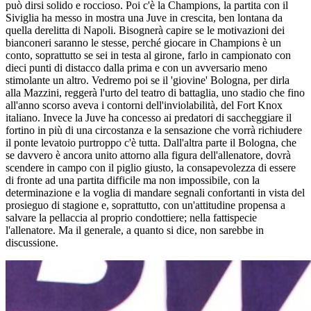
può dirsi solido e roccioso. Poi c'è la Champions, la partita con il
Siviglia ha messo in mostra una Juve in crescita, ben lontana da
quella derelitta di Napoli. Bisognerà capire se le motivazioni dei
bianconeri saranno le stesse, perché giocare in Champions è un
conto, soprattutto se sei in testa al girone, farlo in campionato con
dieci punti di distacco dalla prima e con un avversario meno
stimolante un altro. Vedremo poi se il 'giovine' Bologna, per dirla
alla Mazzini, reggerà l'urto del teatro di battaglia, uno stadio che fino
all'anno scorso aveva i contorni dell'inviolabilità, del Fort Knox
italiano. Invece la Juve ha concesso ai predatori di saccheggiare il
fortino in più di una circostanza e la sensazione che vorrà richiudere
il ponte levatoio purtroppo c'è tutta. Dall'altra parte il Bologna, che
se davvero è ancora unito attorno alla figura dell'allenatore, dovrà
scendere in campo con il piglio giusto, la consapevolezza di essere
di fronte ad una partita difficile ma non impossibile, con la
determinazione e la voglia di mandare segnali confortanti in vista del
prosieguo di stagione e, soprattutto, con un'attitudine propensa a
salvare la pellaccia al proprio condottiere; nella fattispecie
l'allenatore. Ma il generale, a quanto si dice, non sarebbe in
discussione.