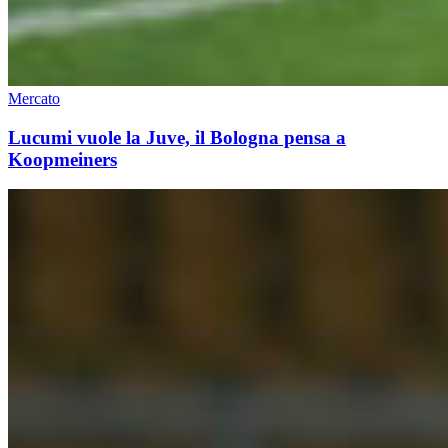
Mercato
Lucumi vuole la Juve, il Bologna pensa a
Koopmeiners