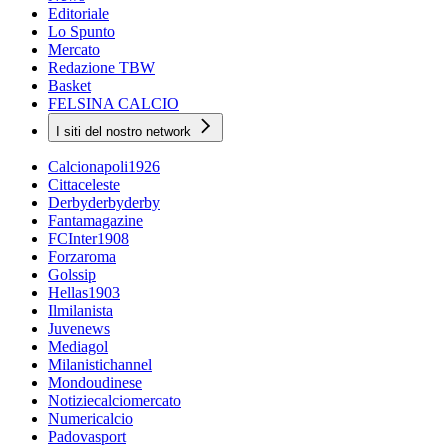
Editoriale
Lo Spunto
Mercato
Redazione TBW
Basket
FELSINA CALCIO
I siti del nostro network
Calcionapoli1926
Cittaceleste
Derbyderbyderby
Fantamagazine
FCInter1908
Forzaroma
Golssip
Hellas1903
Ilmilanista
Juvenews
Mediagol
Milanistichannel
Mondoudinese
Notiziecalciomercato
Numericalcio
Padovasport