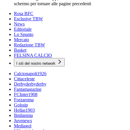
schermo per tornare alle pagine precedenti
Rosa BFC
Esclusive TBW
News
Editoriale
Lo Spunto
Mercato
Redazione TBW
Basket
FELSINA CALCIO
I siti del nostro network
Calcionapoli1926
Cittaceleste
Derbyderbyderby
Fantamagazine
FCInter1908
Forzaroma
Golssip
Hellas1903
Ilmilanista
Juvenews
Mediagol