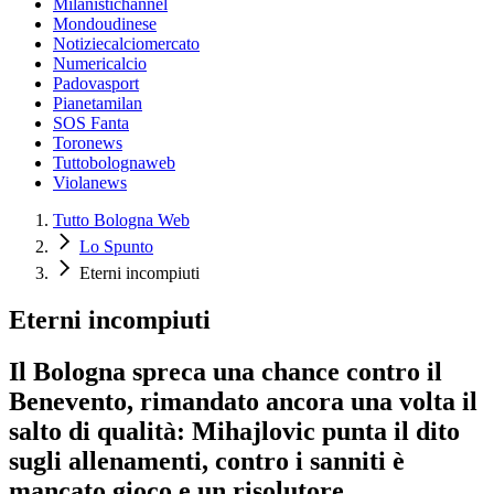
Milanistichannel
Mondoudinese
Notiziecalciomercato
Numericalcio
Padovasport
Pianetamilan
SOS Fanta
Toronews
Tuttobolognaweb
Violanews
Tutto Bologna Web
Lo Spunto
Eterni incompiuti
Eterni incompiuti
Il Bologna spreca una chance contro il
Benevento, rimandato ancora una volta il
salto di qualità: Mihajlovic punta il dito
sugli allenamenti, contro i sanniti è
mancato gioco e un risolutore