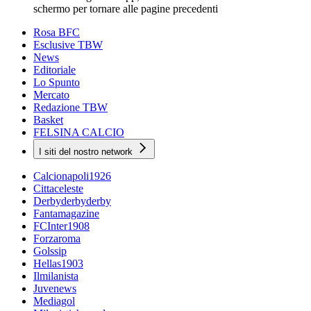
schermo per tornare alle pagine precedenti
Rosa BFC
Esclusive TBW
News
Editoriale
Lo Spunto
Mercato
Redazione TBW
Basket
FELSINA CALCIO
I siti del nostro network
Calcionapoli1926
Cittaceleste
Derbyderbyderby
Fantamagazine
FCInter1908
Forzaroma
Golssip
Hellas1903
Ilmilanista
Juvenews
Mediagol