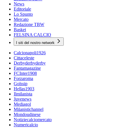
News
Editoriale
Lo Spunto
Mercato
Redazione TBW
Basket
FELSINA CALCIO
I siti del nostro network
Calcionapoli1926
Cittaceleste
Derbyderbyderby
Fantamagazine
FCInter1908
Forzaroma
Golssip
Hellas1903
Ilmilanista
Juvenews
Mediagol
Milanistichannel
Mondoudinese
Notiziecalciomercato
Numericalcio