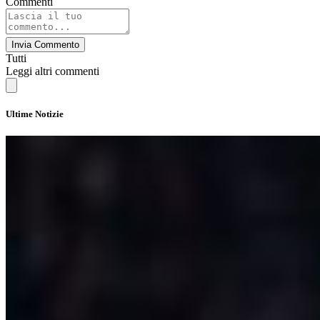
Commenti
Invia Commento
Tutti
Leggi altri commenti
Ultime Notizie