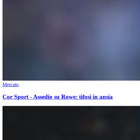
Mercato
Cor Sport - Assedio su Rowe: tifosi in ansia