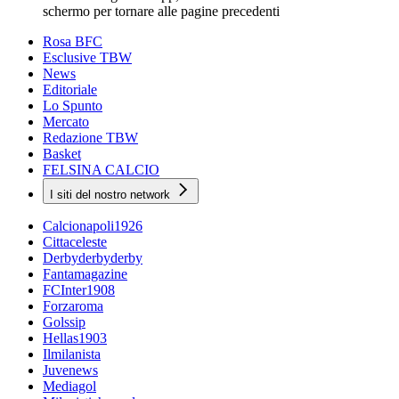
schermo per tornare alle pagine precedenti
Rosa BFC
Esclusive TBW
News
Editoriale
Lo Spunto
Mercato
Redazione TBW
Basket
FELSINA CALCIO
I siti del nostro network
Calcionapoli1926
Cittaceleste
Derbyderbyderby
Fantamagazine
FCInter1908
Forzaroma
Golssip
Hellas1903
Ilmilanista
Juvenews
Mediagol