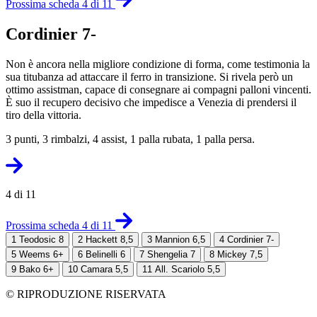
Prossima scheda 4 di 11
Cordinier 7-
Non è ancora nella migliore condizione di forma, come testimonia la
sua titubanza ad attaccare il ferro in transizione. Si rivela però un
ottimo assistman, capace di consegnare ai compagni palloni vincenti.
È suo il recupero decisivo che impedisce a Venezia di prendersi il
tiro della vittoria.
3 punti, 3 rimbalzi, 4 assist, 1 palla rubata, 1 palla persa.
4 di 11
Prossima scheda 4 di 11
1
Teodosic 8
2
Hackett 8,5
3
Mannion 6,5
4
Cordinier 7-
5
Weems 6+
6
Belinelli 6
7
Shengelia 7
8
Mickey 7,5
9
Bako 6+
10
Camara 5,5
11
All. Scariolo 5,5
© RIPRODUZIONE RISERVATA