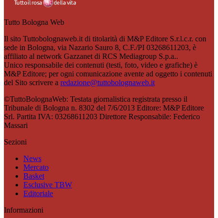
Tutto Bologna Web
Il sito Tuttobolognaweb.it di titolarità di M&P Editore S.r.l.c.r. con
sede in Bologna, via Nazario Sauro 8, C.F./PI 03268611203, è
affiliato al network Gazzanet di RCS Mediagroup S.p.a..
Unico responsabile dei contenuti (testi, foto, video e grafiche) è
M&P Editore; per ogni comunicazione avente ad oggetto i contenuti
del Sito scrivere a
redazione@tuttobolognaweb.it
©TuttoBolognaWeb: Testata giornalistica registrata presso il
Tribunale di Bologna n. 8302 del 7/6/2013 Editore: M&P Editore
Srl. Partita IVA: 03268611203 Direttore Responsabile: Federico
Massari
Sezioni
News
Mercato
Basket
Esclusive TBW
Editoriale
Informazioni