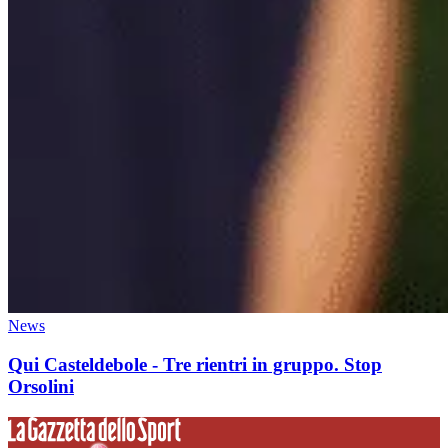
News
Qui Casteldebole - Tre rientri in gruppo. Stop
Orsolini