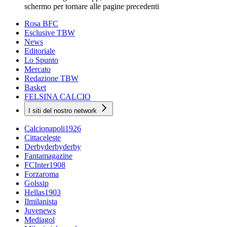
schermo per tornare alle pagine precedenti
Rosa BFC
Esclusive TBW
News
Editoriale
Lo Spunto
Mercato
Redazione TBW
Basket
FELSINA CALCIO
I siti del nostro network
Calcionapoli1926
Cittaceleste
Derbyderbyderby
Fantamagazine
FCInter1908
Forzaroma
Golssip
Hellas1903
Ilmilanista
Juvenews
Mediagol