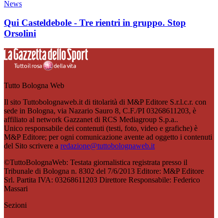
News
Qui Casteldebole - Tre rientri in gruppo. Stop
Orsolini
Tutto Bologna Web
Il sito Tuttobolognaweb.it di titolarità di M&P Editore S.r.l.c.r. con
sede in Bologna, via Nazario Sauro 8, C.F./PI 03268611203, è
affiliato al network Gazzanet di RCS Mediagroup S.p.a..
Unico responsabile dei contenuti (testi, foto, video e grafiche) è
M&P Editore; per ogni comunicazione avente ad oggetto i contenuti
del Sito scrivere a
redazione@tuttobolognaweb.it
©TuttoBolognaWeb: Testata giornalistica registrata presso il
Tribunale di Bologna n. 8302 del 7/6/2013 Editore: M&P Editore
Srl. Partita IVA: 03268611203 Direttore Responsabile: Federico
Massari
Sezioni