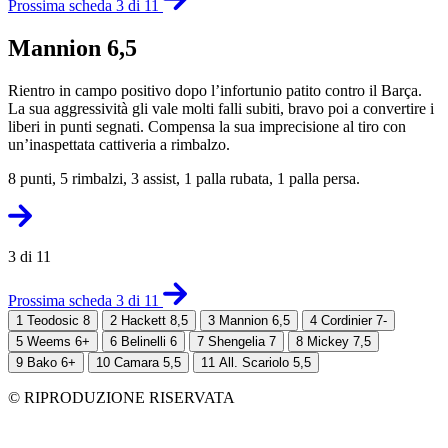
Prossima scheda 3 di 11
Mannion 6,5
Rientro in campo positivo dopo l’infortunio patito contro il Barça.
La sua aggressività gli vale molti falli subiti, bravo poi a convertire i
liberi in punti segnati. Compensa la sua imprecisione al tiro con
un’inaspettata cattiveria a rimbalzo.
8 punti, 5 rimbalzi, 3 assist, 1 palla rubata, 1 palla persa.
3 di 11
Prossima scheda 3 di 11
1
Teodosic 8
2
Hackett 8,5
3
Mannion 6,5
4
Cordinier 7-
5
Weems 6+
6
Belinelli 6
7
Shengelia 7
8
Mickey 7,5
9
Bako 6+
10
Camara 5,5
11
All. Scariolo 5,5
© RIPRODUZIONE RISERVATA