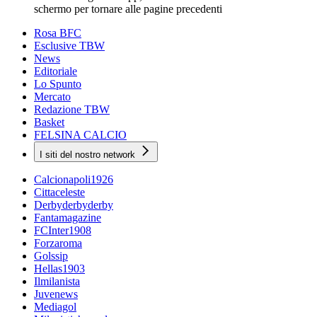
schermo per tornare alle pagine precedenti
Rosa BFC
Esclusive TBW
News
Editoriale
Lo Spunto
Mercato
Redazione TBW
Basket
FELSINA CALCIO
I siti del nostro network
Calcionapoli1926
Cittaceleste
Derbyderbyderby
Fantamagazine
FCInter1908
Forzaroma
Golssip
Hellas1903
Ilmilanista
Juvenews
Mediagol