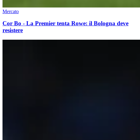
Mercato
Cor Bo - La Premier tenta Rowe: il Bologna deve
resistere