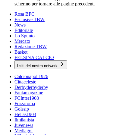
schermo per tornare alle pagine precedenti
Rosa BFC
Esclusive TBW
News
Editoriale
Lo Spunto
Mercato
Redazione TBW
Basket
FELSINA CALCIO
I siti del nostro network
Calcionapoli1926
Cittaceleste
Derbyderbyderby
Fantamagazine
FCInter1908
Forzaroma
Golssip
Hellas1903
Ilmilanista
Juvenews
Mediagol