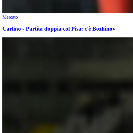
Mercato
Carlino - Partita doppia col Pisa: c'è Bozhinov