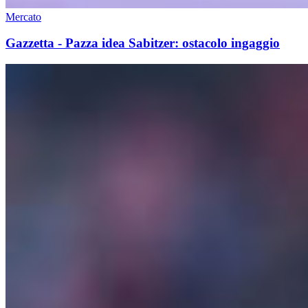
Mercato
Gazzetta - Pazza idea Sabitzer: ostacolo ingaggio