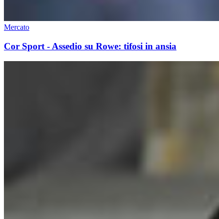
Mercato
Cor Sport - Assedio su Rowe: tifosi in ansia