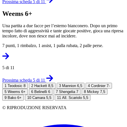
Prossima scheda 5 di 11
Weems 6+
Una partita a due facce per l’esterno bianconero. Dopo un primo
tempo fatto di aggressività e tante giocate positive, gioca una ripresa
incolore, dove non riesce mai ad incidere.
7 punti, 1 rimbalzo, 1 assist, 1 palla rubata, 2 palle perse.
5 di 11
Prossima scheda 5 di 11
1
Teodosic 8
2
Hackett 8,5
3
Mannion 6,5
4
Cordinier 7-
5
Weems 6+
6
Belinelli 6
7
Shengelia 7
8
Mickey 7,5
9
Bako 6+
10
Camara 5,5
11
All. Scariolo 5,5
© RIPRODUZIONE RISERVATA