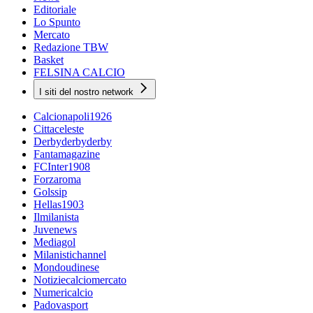
Editoriale
Lo Spunto
Mercato
Redazione TBW
Basket
FELSINA CALCIO
I siti del nostro network
Calcionapoli1926
Cittaceleste
Derbyderbyderby
Fantamagazine
FCInter1908
Forzaroma
Golssip
Hellas1903
Ilmilanista
Juvenews
Mediagol
Milanistichannel
Mondoudinese
Notiziecalciomercato
Numericalcio
Padovasport