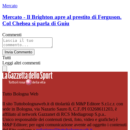
Mercato
Mercato - Il Brighton apre al prestito di Ferguson.
Col Chelsea si parla di Guiu
Commenti
Invia Commento
Tutti
Leggi altri commenti
Tutto Bologna Web
Il sito Tuttobolognaweb.it di titolarità di M&P Editore S.r.l.c.r. con
sede in Bologna, via Nazario Sauro 8, C.F./PI 03268611203, è
affiliato al network Gazzanet di RCS Mediagroup S.p.a..
Unico responsabile dei contenuti (testi, foto, video e grafiche) è
M&P Editore; per ogni comunicazione avente ad oggetto i contenuti
del Sito scrivere a
redazione@tuttobolognaweb.it