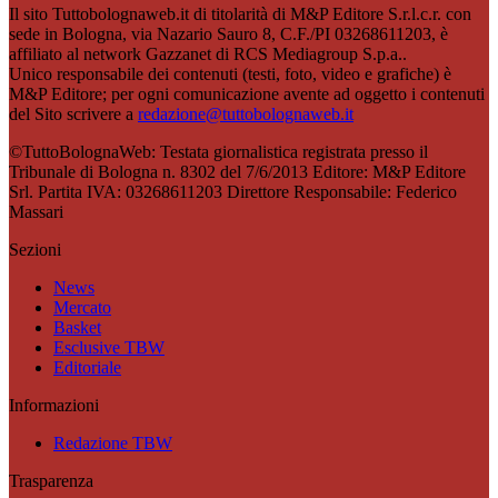
Il sito Tuttobolognaweb.it di titolarità di M&P Editore S.r.l.c.r. con
sede in Bologna, via Nazario Sauro 8, C.F./PI 03268611203, è
affiliato al network Gazzanet di RCS Mediagroup S.p.a..
Unico responsabile dei contenuti (testi, foto, video e grafiche) è
M&P Editore; per ogni comunicazione avente ad oggetto i contenuti
del Sito scrivere a
redazione@tuttobolognaweb.it
©TuttoBolognaWeb: Testata giornalistica registrata presso il
Tribunale di Bologna n. 8302 del 7/6/2013 Editore: M&P Editore
Srl. Partita IVA: 03268611203 Direttore Responsabile: Federico
Massari
Sezioni
News
Mercato
Basket
Esclusive TBW
Editoriale
Informazioni
Redazione TBW
Trasparenza