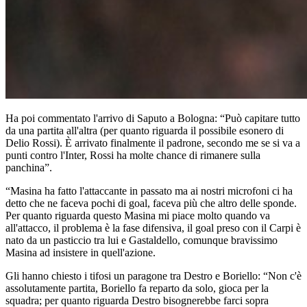
Ha poi commentato l'arrivo di Saputo a Bologna: “Può capitare tutto
da una partita all'altra (per quanto riguarda il possibile esonero di
Delio Rossi). È arrivato finalmente il padrone, secondo me se si va a
punti contro l'Inter, Rossi ha molte chance di rimanere sulla
panchina”.
“Masina ha fatto l'attaccante in passato ma ai nostri microfoni ci ha
detto che ne faceva pochi di goal, faceva più che altro delle sponde.
Per quanto riguarda questo Masina mi piace molto quando va
all'attacco, il problema è la fase difensiva, il goal preso con il Carpi è
nato da un pasticcio tra lui e Gastaldello, comunque bravissimo
Masina ad insistere in quell'azione.
Gli hanno chiesto i tifosi un paragone tra Destro e Boriello: “Non c'è
assolutamente partita, Boriello fa reparto da solo, gioca per la
squadra; per quanto riguarda Destro bisognerebbe farci sopra