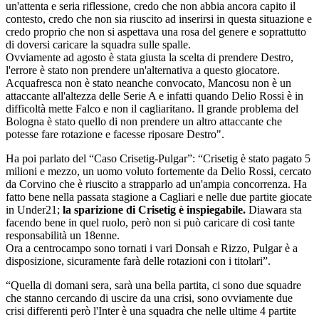
un'attenta e seria riflessione, credo che non abbia ancora capito il
contesto, credo che non sia riuscito ad inserirsi in questa situazione e
credo proprio che non si aspettava una rosa del genere e soprattutto
di doversi caricare la squadra sulle spalle.
Ovviamente ad agosto è stata giusta la scelta di prendere Destro,
l'errore è stato non prendere un'alternativa a questo giocatore.
Acquafresca non è stato neanche convocato, Mancosu non è un
attaccante all'altezza delle Serie A e infatti quando Delio Rossi è in
difficoltà mette Falco e non il cagliaritano. Il grande problema del
Bologna è stato quello di non prendere un altro attaccante che
potesse fare rotazione e facesse riposare Destro".
Ha poi parlato del “Caso Crisetig-Pulgar”: “Crisetig è stato pagato 5
milioni e mezzo, un uomo voluto fortemente da Delio Rossi, cercato
da Corvino che è riuscito a strapparlo ad un'ampia concorrenza. Ha
fatto bene nella passata stagione a Cagliari e nelle due partite giocate
in Under21;
la sparizione di Crisetig è inspiegabile.
Diawara sta
facendo bene in quel ruolo, però non si può caricare di così tante
responsabilità un 18enne.
Ora a centrocampo sono tornati i vari Donsah e Rizzo, Pulgar è a
disposizione, sicuramente farà delle rotazioni con i titolari”.
“Quella di domani sera, sarà una bella partita, ci sono due squadre
che stanno cercando di uscire da una crisi, sono ovviamente due
crisi differenti però l'Inter è una squadra che nelle ultime 4 partite