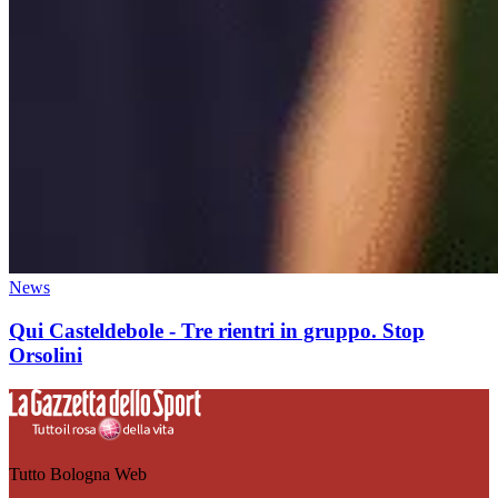
News
Qui Casteldebole - Tre rientri in gruppo. Stop
Orsolini
Tutto Bologna Web