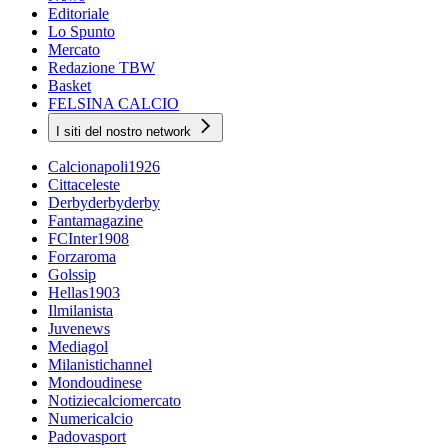
Editoriale
Lo Spunto
Mercato
Redazione TBW
Basket
FELSINA CALCIO
I siti del nostro network
Calcionapoli1926
Cittaceleste
Derbyderbyderby
Fantamagazine
FCInter1908
Forzaroma
Golssip
Hellas1903
Ilmilanista
Juvenews
Mediagol
Milanistichannel
Mondoudinese
Notiziecalciomercato
Numericalcio
Padovasport