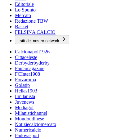
Editoriale
Lo Spunto
Mercato
Redazione TBW
Basket
FELSINA CALCIO
I siti del nostro network
Calcionapoli1926
Cittaceleste
Derbyderbyderby
Fantamagazine
FCInter1908
Forzaroma
Golssip
Hellas1903
Ilmilanista
Juvenews
Mediagol
Milanistichannel
Mondoudinese
Notiziecalciomercato
Numericalcio
Padovasport