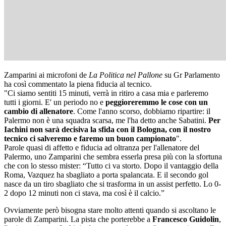
Zamparini ai microfoni de
La Politica nel Pallone
su Gr Parlamento
ha così commentato la piena fiducia al tecnico.
"Ci siamo sentiti 15 minuti, verrà in ritiro a casa mia e parleremo
tutti i giorni. E' un periodo no e
peggioreremmo le cose con un
cambio di allenatore
. Come l'anno scorso, dobbiamo ripartire: il
Palermo non è una squadra scarsa, me l'ha detto anche Sabatini.
Per
Iachini non sarà decisiva la sfida con il Bologna, con il nostro
tecnico ci salveremo e faremo un buon campionato
".
Parole quasi di affetto e fiducia ad oltranza per l'allenatore del
Palermo, uno Zamparini che sembra esserla presa più con la sfortuna
che con lo stesso mister: “Tutto ci va storto. Dopo il vantaggio della
Roma, Vazquez ha sbagliato a porta spalancata. E il secondo gol
nasce da un tiro sbagliato che si trasforma in un assist perfetto. Lo 0-
2 dopo 12 minuti non ci stava, ma così è il calcio.”
Ovviamente però bisogna stare molto attenti quando si ascoltano le
parole di Zamparini. La pista che porterebbe a
Francesco Guidolin
,