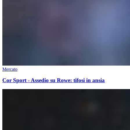
Mercato
Cor Sport - Assedio su Rowe: tifosi in ansia