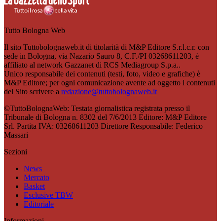
Tutto Bologna Web
Il sito Tuttobolognaweb.it di titolarità di M&P Editore S.r.l.c.r. con
sede in Bologna, via Nazario Sauro 8, C.F./PI 03268611203, è
affiliato al network Gazzanet di RCS Mediagroup S.p.a..
Unico responsabile dei contenuti (testi, foto, video e grafiche) è
M&P Editore; per ogni comunicazione avente ad oggetto i contenuti
del Sito scrivere a
redazione@tuttobolognaweb.it
©TuttoBolognaWeb: Testata giornalistica registrata presso il
Tribunale di Bologna n. 8302 del 7/6/2013 Editore: M&P Editore
Srl. Partita IVA: 03268611203 Direttore Responsabile: Federico
Massari
Sezioni
News
Mercato
Basket
Esclusive TBW
Editoriale
Informazioni