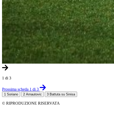
1 di 3
Prossima scheda 1 di 3
1
Soriano
2
Arnautovic
3
Battuta su Sinisa
© RIPRODUZIONE RISERVATA