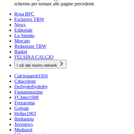
schermo per tornare alle pagine precedenti
Rosa BFC
Esclusive TBW
News
Editoriale
Lo Spunto
Mercato
Redazione TBW
Basket
FELSINA CALCIO
I siti del nostro network
Calcionapoli1926
Cittaceleste
Derbyderbyderby
Fantamagazine
FCInter1908
Forzaroma
Golssip
Hellas1903
Ilmilanista
Juvenews
Mediagol