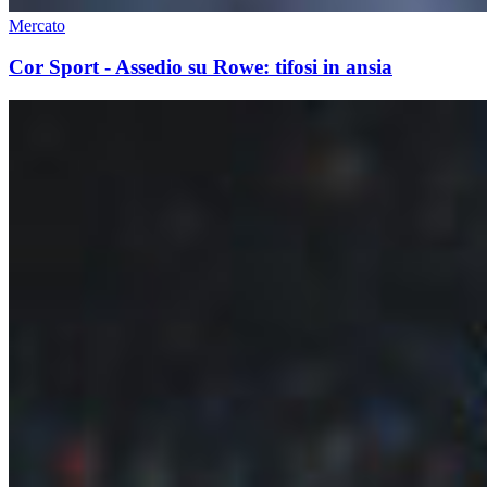
Mercato
Cor Sport - Assedio su Rowe: tifosi in ansia