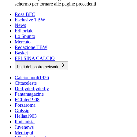
schermo per tornare alle pagine precedenti
Rosa BFC
Esclusive TBW
News
Editoriale
Lo Spunto
Mercato
Redazione TBW
Basket
FELSINA CALCIO
I siti del nostro network
Calcionapoli1926
Cittaceleste
Derbyderbyderby
Fantamagazine
FCInter1908
Forzaroma
Golssip
Hellas1903
Ilmilanista
Juvenews
Mediagol