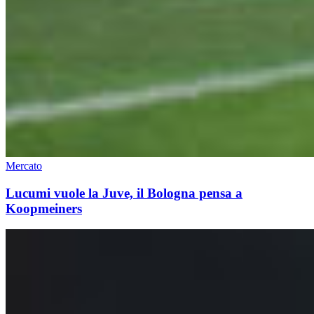
Mercato
Lucumi vuole la Juve, il Bologna pensa a
Koopmeiners