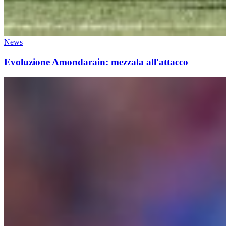
News
Evoluzione Amondarain: mezzala all'attacco