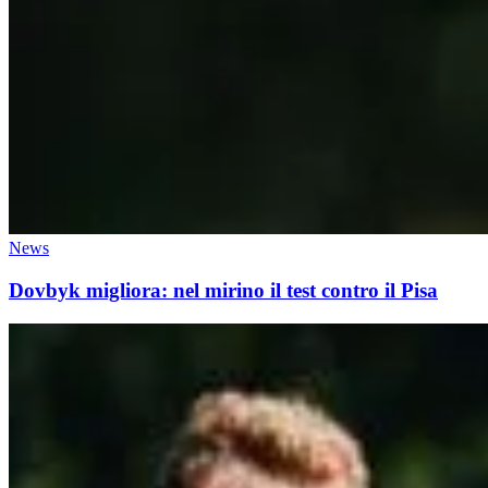
News
Dovbyk migliora: nel mirino il test contro il Pisa