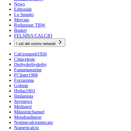
News
Editoriale
Lo Spunto
Mercato
Redazione TBW
Basket
FELSINA CALCIO
I siti del nostro network
Calcionapoli1926
Cittaceleste
Derbyderbyderby
Fantamagazine
FCInter1908
Forzaroma
Golssip
Hellas1903
Ilmilanista
Juvenews
Mediagol
Milanistichannel
Mondoudinese
Notiziecalciomercato
Numericalcio