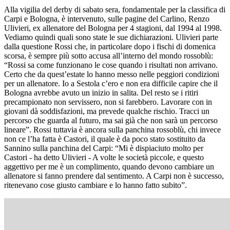
Alla vigilia del derby di sabato sera, fondamentale per la classifica di
Carpi e Bologna, è intervenuto, sulle pagine del Carlino, Renzo
Ulivieri, ex allenatore del Bologna per 4 stagioni, dal 1994 al 1998.
Vediamo quindi quali sono state le sue dichiarazioni. Ulivieri parte
dalla questione Rossi che, in particolare dopo i fischi di domenica
scorsa, è sempre più sotto accusa all’interno del mondo rossoblù:
“Rossi sa come funzionano le cose quando i risultati non arrivano.
Certo che da quest’estate lo hanno messo nelle peggiori condizioni
per un allenatore. Io a Sestola c’ero e non era difficile capire che il
Bologna avrebbe avuto un inizio in salita. Del resto se i ritiri
precampionato non servissero, non si farebbero. Lavorare con in
giovani dà soddisfazioni, ma prevede qualche rischio. Tracci un
percorso che guarda al futuro, ma sai già che non sarà un percorso
lineare”. Rossi tuttavia è ancora sulla panchina rossoblù, chi invece
non ce l’ha fatta è Castori, il quale è da poco stato sostituito da
Sannino sulla panchina del Carpi: “Mi è dispiaciuto molto per
Castori - ha detto Ulivieri - A volte le società piccole, e questo
aggettivo per me è un complimento, quando devono cambiare un
allenatore si fanno prendere dal sentimento. A Carpi non è successo,
ritenevano cose giusto cambiare e lo hanno fatto subito”.