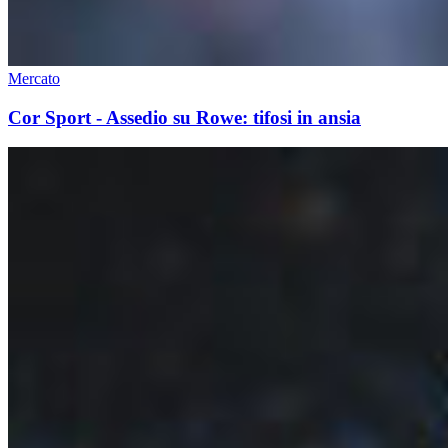
Mercato
Cor Sport - Assedio su Rowe: tifosi in ansia