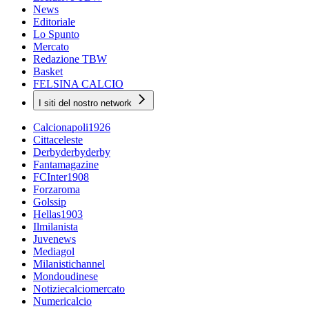
News
Editoriale
Lo Spunto
Mercato
Redazione TBW
Basket
FELSINA CALCIO
I siti del nostro network
Calcionapoli1926
Cittaceleste
Derbyderbyderby
Fantamagazine
FCInter1908
Forzaroma
Golssip
Hellas1903
Ilmilanista
Juvenews
Mediagol
Milanistichannel
Mondoudinese
Notiziecalciomercato
Numericalcio