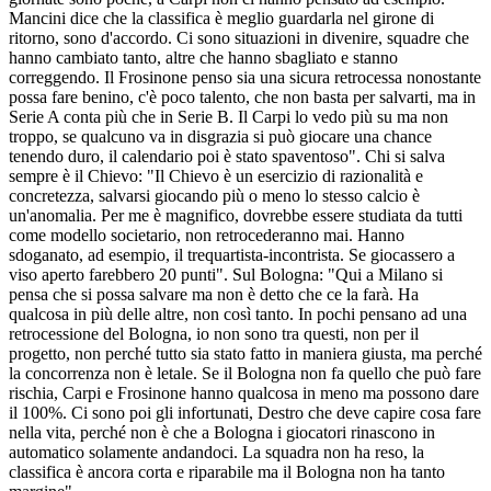
Mancini dice che la classifica è meglio guardarla nel girone di
ritorno, sono d'accordo. Ci sono situazioni in divenire, squadre che
hanno cambiato tanto, altre che hanno sbagliato e stanno
correggendo. Il Frosinone penso sia una sicura retrocessa nonostante
possa fare benino, c'è poco talento, che non basta per salvarti, ma in
Serie A conta più che in Serie B. Il Carpi lo vedo più su ma non
troppo, se qualcuno va in disgrazia si può giocare una chance
tenendo duro, il calendario poi è stato spaventoso". Chi si salva
sempre è il Chievo: "Il Chievo è un esercizio di razionalità e
concretezza, salvarsi giocando più o meno lo stesso calcio è
un'anomalia. Per me è magnifico, dovrebbe essere studiata da tutti
come modello societario, non retrocederanno mai. Hanno
sdoganato, ad esempio, il trequartista-incontrista. Se giocassero a
viso aperto farebbero 20 punti". Sul Bologna: "Qui a Milano si
pensa che si possa salvare ma non è detto che ce la farà. Ha
qualcosa in più delle altre, non così tanto. In pochi pensano ad una
retrocessione del Bologna, io non sono tra questi, non per il
progetto, non perché tutto sia stato fatto in maniera giusta, ma perché
la concorrenza non è letale. Se il Bologna non fa quello che può fare
rischia, Carpi e Frosinone hanno qualcosa in meno ma possono dare
il 100%. Ci sono poi gli infortunati, Destro che deve capire cosa fare
nella vita, perché non è che a Bologna i giocatori rinascono in
automatico solamente andandoci. La squadra non ha reso, la
classifica è ancora corta e riparabile ma il Bologna non ha tanto