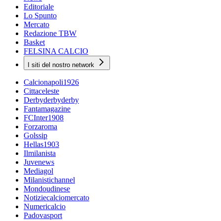
Editoriale
Lo Spunto
Mercato
Redazione TBW
Basket
FELSINA CALCIO
I siti del nostro network
Calcionapoli1926
Cittaceleste
Derbyderbyderby
Fantamagazine
FCInter1908
Forzaroma
Golssip
Hellas1903
Ilmilanista
Juvenews
Mediagol
Milanistichannel
Mondoudinese
Notiziecalciomercato
Numericalcio
Padovasport