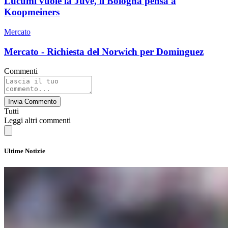
Lucumi vuole la Juve, il Bologna pensa a
Koopmeiners
Mercato
Mercato - Richiesta del Norwich per Dominguez
Commenti
Invia Commento
Tutti
Leggi altri commenti
Ultime Notizie