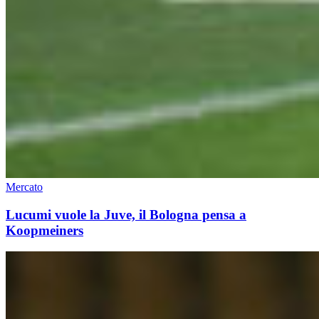
Mercato
Lucumi vuole la Juve, il Bologna pensa a
Koopmeiners