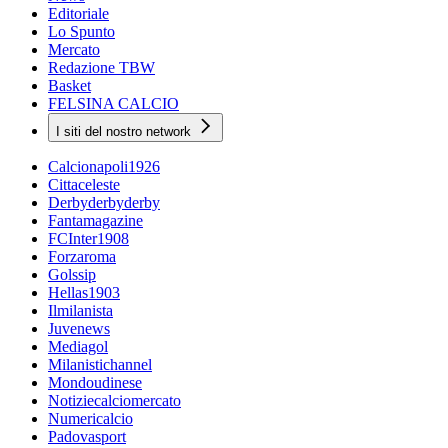
Editoriale
Lo Spunto
Mercato
Redazione TBW
Basket
FELSINA CALCIO
I siti del nostro network
Calcionapoli1926
Cittaceleste
Derbyderbyderby
Fantamagazine
FCInter1908
Forzaroma
Golssip
Hellas1903
Ilmilanista
Juvenews
Mediagol
Milanistichannel
Mondoudinese
Notiziecalciomercato
Numericalcio
Padovasport