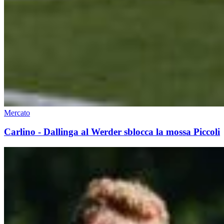
Mercato
Carlino - Dallinga al Werder sblocca la mossa Piccoli