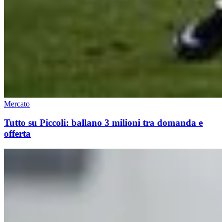
Mercato
Tutto su Piccoli: ballano 3 milioni tra domanda e
offerta