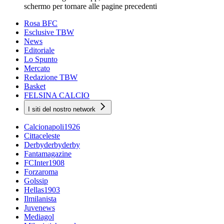
schermo per tornare alle pagine precedenti
Rosa BFC
Esclusive TBW
News
Editoriale
Lo Spunto
Mercato
Redazione TBW
Basket
FELSINA CALCIO
I siti del nostro network
Calcionapoli1926
Cittaceleste
Derbyderbyderby
Fantamagazine
FCInter1908
Forzaroma
Golssip
Hellas1903
Ilmilanista
Juvenews
Mediagol