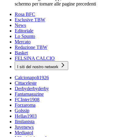
schermo per tornare alle pagine precedenti
Rosa BFC
Esclusive TBW
News
Editoriale
Lo Spunto
Mercato
Redazione TBW
Basket
FELSINA CALCIO
I siti del nostro network
Calcionapoli1926
Cittaceleste
Derbyderbyderby
Fantamagazine
FCInter1908
Forzaroma
Golssip
Hellas1903
Ilmilanista
Juvenews
Mediagol