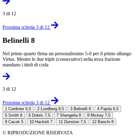
3 di 12
Prossima scheda 3 di 12
Belinelli 8
Nel primo quarto firma un personalissimo 5-0 per il primo allungo
Virtus. Mentre le due triple (consecutive) nella terza frazione
mandano i titoli di coda
3 di 12
Prossima scheda 3 di 12
1
Cordinier 6,5
2
Lundberg 8,5
3
Belinelli 8
4
Pajola 6,5
5
Smith 8
6
Dobric 7,5
7
Shengelia 8
8
Mickey 7,5
9
Cacok 5
10
Hackett 7
11
Dunston 7,5
12
Banchi 8
© RIPRODUZIONE RISERVATA