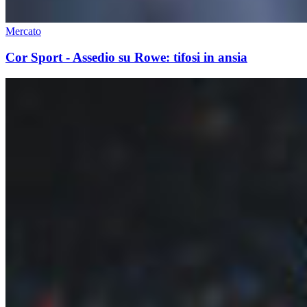
Mercato
Cor Sport - Assedio su Rowe: tifosi in ansia