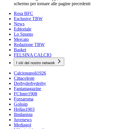
schermo per tornare alle pagine precedenti
Rosa BFC
Esclusive TBW
News
Editoriale
Lo Spunto
Mercato
Redazione TBW
Basket
FELSINA CALCIO
I siti del nostro network
Calcionapoli1926
Cittaceleste
Derbyderbyderby
Fantamagazine
FCInter1908
Forzaroma
Golssip
Hellas1903
Ilmilanista
Juvenews
Mediagol