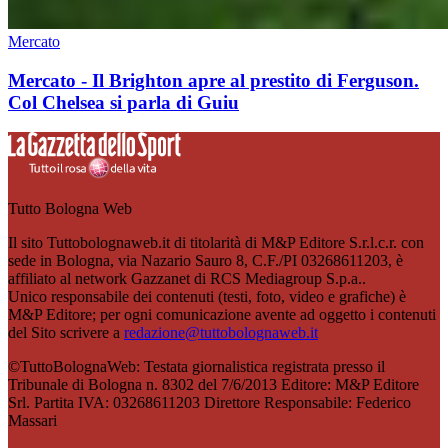
Mercato
Mercato - Il Brighton apre al prestito di Ferguson.
Col Chelsea si parla di Guiu
Tutto Bologna Web
Il sito Tuttobolognaweb.it di titolarità di M&P Editore S.r.l.c.r. con
sede in Bologna, via Nazario Sauro 8, C.F./PI 03268611203, è
affiliato al network Gazzanet di RCS Mediagroup S.p.a..
Unico responsabile dei contenuti (testi, foto, video e grafiche) è
M&P Editore; per ogni comunicazione avente ad oggetto i contenuti
del Sito scrivere a
redazione@tuttobolognaweb.it
©TuttoBolognaWeb: Testata giornalistica registrata presso il
Tribunale di Bologna n. 8302 del 7/6/2013 Editore: M&P Editore
Srl. Partita IVA: 03268611203 Direttore Responsabile: Federico
Massari