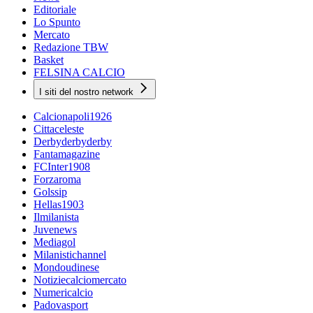
Editoriale
Lo Spunto
Mercato
Redazione TBW
Basket
FELSINA CALCIO
I siti del nostro network
Calcionapoli1926
Cittaceleste
Derbyderbyderby
Fantamagazine
FCInter1908
Forzaroma
Golssip
Hellas1903
Ilmilanista
Juvenews
Mediagol
Milanistichannel
Mondoudinese
Notiziecalciomercato
Numericalcio
Padovasport