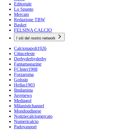
Editoriale
Lo Spunto
Mercato
Redazione TBW
Basket
FELSINA CALCIO
I siti del nostro network
Calcionapoli1926
Cittaceleste
Derbyderbyderby
Fantamagazine
FCInter1908
Forzaroma
Golssip
Hellas1903
Ilmilanista
Juvenews
Mediagol
Milanistichannel
Mondoudinese
Notiziecalciomercato
Numericalcio
Padovasport