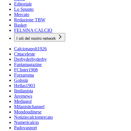
Editoriale
Lo Spunto
Mercato
Redazione TBW
Basket
FELSINA CALCIO
I siti del nostro network
Calcionapoli1926
Cittaceleste
Derbyderbyderby
Fantamagazine
FCInter1908
Forzaroma
Golssip
Hellas1903
Ilmilanista
Juvenews
Mediagol
Milanistichannel
Mondoudinese
Notiziecalciomercato
Numericalcio
Padovasport