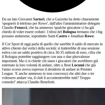
Da un lato Giovanni
Sartori
, che a Gazzetta ha detto chiaramente
'spegnerò il telefono per Rowe', dall'altro l'amministratore delegato
Claudio
Fenucci
, che ha ammesso 'qualche giocatore ci ha già
chiedo di voler essere ceduto'. I tifosi del
Bologna
tremano che i big
possano andarsene, soprattutto Santi
Castro
e Jonathan
Rowe
.
Il Cor Sport di oggi parla di quello che sarebbe il saldo di mercato in
attivo chiesto dai vertici della società: si tratterebbe di una sessione
estiva con un saldo positivo di circa 30-35 milioni di euro, cifra che
il Bologna potrebbe raggiungere con una o due plusvalenze
importanti. Ma ci si chiede chi siano i giocatori che avrebbero già
esternato la loro volontà di andare, oltre a Jhon
Lucumi
che già
l'anno scorso aveva espresso il desiderio di andare in Premier
League. 'E anche ammesso (e non concesso) che altri due o tre
volessero andare via, il club li accontenterebbe tutti? Troppo
comodo!' attacca Claudio Beneforti.