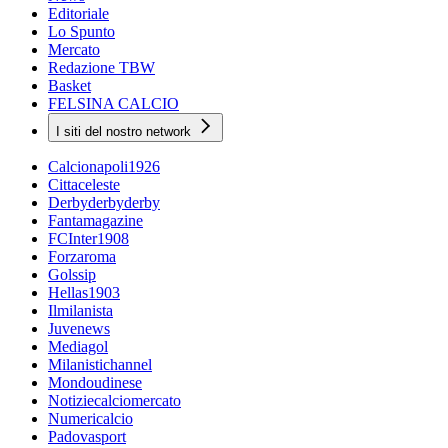
Editoriale
Lo Spunto
Mercato
Redazione TBW
Basket
FELSINA CALCIO
I siti del nostro network
Calcionapoli1926
Cittaceleste
Derbyderbyderby
Fantamagazine
FCInter1908
Forzaroma
Golssip
Hellas1903
Ilmilanista
Juvenews
Mediagol
Milanistichannel
Mondoudinese
Notiziecalciomercato
Numericalcio
Padovasport