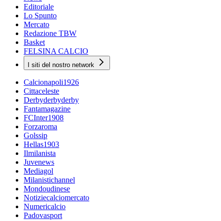
Editoriale
Lo Spunto
Mercato
Redazione TBW
Basket
FELSINA CALCIO
I siti del nostro network
Calcionapoli1926
Cittaceleste
Derbyderbyderby
Fantamagazine
FCInter1908
Forzaroma
Golssip
Hellas1903
Ilmilanista
Juvenews
Mediagol
Milanistichannel
Mondoudinese
Notiziecalciomercato
Numericalcio
Padovasport