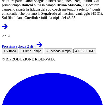
dall'altra parte
Candi
sbaglia 3 liberi sanguinosi. Negli ultimi 3' di
primo tempo
Banchi
butta in campo
Bruno Mascolo
, il giocatore
campano ripaga la fiducia del suo coach mettendo a referto 4 punti
consecutivi che portano la
Segafredo
al massimo vantaggio (43-31).
Sul filo di lana
Cordinier
infila la tripla del 46-35
2 di 4
Prossima scheda 2 di 4
1
Vittoria
2
Primo Tempo
3
Secondo Tempo
4
TABELLINO
© RIPRODUZIONE RISERVATA