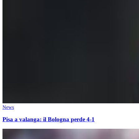
News
Pisa a valanga: il Bologna perde 4-1