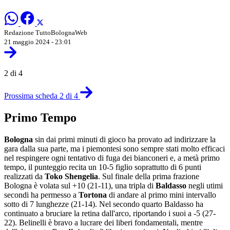
Redazione TuttoBolognaWeb
21 maggio 2024 - 23:01
2 di 4
Prossima scheda 2 di 4
Primo Tempo
Bologna
sin dai primi minuti di gioco ha provato ad indirizzare la
gara dalla sua parte, ma i piemontesi sono sempre stati molto efficaci
nel respingere ogni tentativo di fuga dei bianconeri e, a metà primo
tempo, il punteggio recita un 10-5 figlio soprattutto di 6 punti
realizzati da
Toko Shengelia
. Sul finale della prima frazione
Bologna è volata sul +10 (21-11), una tripla di
Baldasso
negli utimi
secondi ha permesso a
Tortona
di andare al primo mini intervallo
sotto di 7 lunghezze (21-14). Nel secondo quarto Baldasso ha
continuato a bruciare la retina dall'arco, riportando i suoi a -5 (27-
22). Belinelli è bravo a lucrare dei liberi fondamentali, mentre