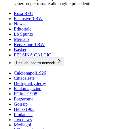
schermo per tornare alle pagine precedenti
Rosa BFC
Esclusive TBW
News
Editoriale
Lo Spunto
Mercato
Redazione TBW
Basket
FELSINA CALCIO
I siti del nostro network
Calcionapoli1926
Cittaceleste
Derbyderbyderby
Fantamagazine
FCInter1908
Forzaroma
Golssip
Hellas1903
Ilmilanista
Juvenews
Mediagol