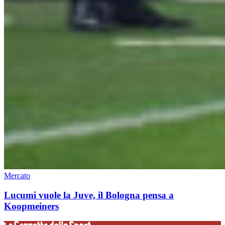
Mercato
Lucumi vuole la Juve, il Bologna pensa a
Koopmeiners